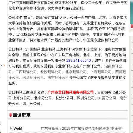
广州市贯日翻译服务有限公司成立于2003年，迄今二十余年，通过整合与优
化客户资源和翻译资源，实力声誉均在行业前列。
公司取名“贯日”，是缘“长虹贯日”之意。公司一直与广州、北京、上海各知名
大学保持着良好的合作关系。同时，公司拥有一支毕业于名牌院校，在各自
专业上有所专攻，具有丰富翻译经验的翻译团队。本着“客户至上”的服务精
神，以“优质高效”为服务标准，竭诚为客户提供快捷、专业化和经济化的专
业翻译服务，努力追求做广州最好的翻译中心，中国最专业的翻译公司
贯日翻译（广州翻译|北京翻译|上海翻译|深圳翻译|
东莞翻译
）服务的对象面
向全球，目前主要客户集中在广东珠三角地区、北京、上海。为了更好地为
您服务，贯日翻译特设统一客服号码
139 241 66640
，您在世界任何角落都
可与我们联系，就能享受我们专业翻译队伍在广州翻译公司、
湖南翻译公
司
、
广西翻译公司
、
长沙翻译公司
、
北京翻译公司
、
上海翻译公司
、
四川翻
译公司
、
深圳翻译公司
、
南宁翻译公司
各中心城市了解更多报价等专业优质
服务。
贯日翻译工商注册名称：
广州市贯日翻译服务有限公司
，目前拥有七处分公
司:上海分公司、北京分公司、长沙分公司、深圳分公司、东莞分公司、南宁
分公司、四川分公司。
[Web]
广东省商务厅2019年广东投资指南翻译样本(中译英)