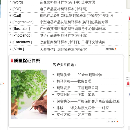
[Word]
音像资料翻译样本(英译中)
英中对照
[PDF]
电子产品竞标翻译样本(中译阿)
[Cad]
机电产品说明CE认证翻译样本(中译英)
中英对照
[Pagemaker ]
小型电器产品认证翻译样本(英译德)
英德对照
[Illustrator ]
广州市荔湾区旅游局咨询服务中心翻译样本
[Photoshop ]
电子产品说明翻译样本(英译西)
[Coreldraw ]
政府招商翻译样本(中译日)
日语译文请访问
[ Visio ]
大型电信计划翻译样本(英译中)
客户关注问题：
翻译质量——20余年翻译经验
翻译价格——收费合理
翻译资质——正规翻译公司
交稿时间——正常、加急
保密协议——严格保护客户商业秘密/隐私
排版——译文与原文尽量一一对应
支付方式——客户可选