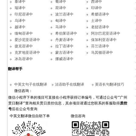
泰译中
葡译中
西译中
瑞译中
荷译中
印译中
印尼语译中
波兰语译中
希腊语译中
乌译中
匈译中
土译中
越译中
马译中
老挝语译中
缅甸语译中
希伯莱语译中
阿尔巴尼亚语译中
爱沙尼亚语译中
丹麦语译中
保加利亚语译中
捷克语译中
拉丁语译中
芬兰语译中
克罗地亚语译中
蒙古语译中
马其顿语译中
冰岛语译中
挪威语译中
翻译帮手
中英文句子在线翻译
法语助手在线翻译
英语长句翻译技巧
微信咨询：
微信小程序下单的项目可直接在小程序获得订单编号，可通过公众号“”广州
贯日翻译“”查询相关贯日质控信息，其余项目请通过您联系的客服取得
质控
号
后在公众号查询
中英文翻译微信自助下单
微信咨询