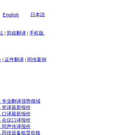
日本語
English
坛
|
郑叔翻译
|
手机版
录
|
证件翻译
|
同传案例
- 专业翻译强势领域
- 笔译最新报价
- 口译最新报价
- 会议口译报价
- 同声传译报价
- 同传设备租赁价格