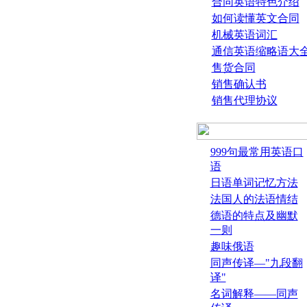
合同英语特色介绍
如何读懂英文合同
机械英语词汇
通信英语缩略语大
售货合同
销售确认书
销售代理协议
999句最常用英语口
语
日语单词记忆方法
法国人的法语情结
德语的特点及幽默
一则
趣味俄语
同声传译—"九段翻
译"
名词解释——同声