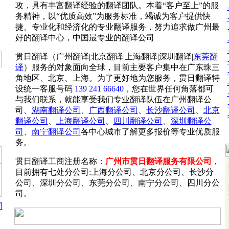
攻，具有丰富翻译经验的翻译团队。本着“客户至上”的服
务精神，以“优质高效”为服务标准，竭诚为客户提供快
捷、专业化和经济化的专业翻译服务，努力追求做广州最
好的翻译中心，中国最专业的翻译公司
贯日翻译（广州翻译|北京翻译|上海翻译|深圳翻译|
东莞翻
译
）服务的对象面向全球，目前主要客户集中在广东珠三
角地区、北京、上海。为了更好地为您服务，贯日翻译特
设统一客服号码
139 241 66640
，您在世界任何角落都可
与我们联系，就能享受我们专业翻译队伍在广州翻译公
司、
湖南翻译公司
、
广西翻译公司
、
长沙翻译公司
、
北京
翻译公司
、
上海翻译公司
、
四川翻译公司
、
深圳翻译公
司
、
南宁翻译公司
各中心城市了解更多报价等专业优质服
务。
贯日翻译工商注册名称：
广州市贯日翻译服务有限公司
，
目前拥有七处分公司:上海分公司、北京分公司、长沙分
公司、深圳分公司、东莞分公司、南宁分公司、四川分公
司。
词