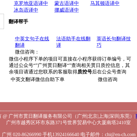
克罗地亚语译中
蒙古语译中
马其顿语译中
冰岛语译中
挪威语译中
翻译帮手
中英文句子在线
法语助手在线翻
英语长句翻译技
翻译
译
巧
微信咨询：
微信小程序下单的项目可直接在小程序获得订单编号，可
通过公众号“”广州贯日翻译“”查询相关贯日质控信息，其
余项目请通过您联系的客服取得
质控号
后在公众号查询
中英文翻译微信自助下单
微信咨询
-----------------------------------------------------------------------------------------
 @ 广州市贯日翻译服务有限公司（广州|北京|上海|深圳|东莞）|
广州市越秀区环市东路371号世界贸易中心大厦南塔2410室
广州 020-86266990 手机13924166640 电子邮件：chi@en-ch.com