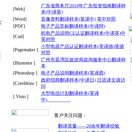
广东省商务厅2019年广东投资指南翻译样
[Web]
本(中译英)
[Word]
音像资料翻译样本(英译中)
英中对照
全
[PDF]
电子产品竞标翻译样本(中译阿)
机电产品说明CE认证翻译样本(中译英)
中
[Cad]
英对照
小型电器产品认证翻译样本(英译德)
英德
[Pagemaker ]
对照
广州市荔湾区旅游局咨询服务中心翻译样
[Illustrator ]
本
[Photoshop ]
电子产品说明翻译样本(英译西)
政府招商翻译样本(中译日)
日语译文请访
[Coreldraw ]
问
大型电信计划翻译样本(英译
[ Visio ]
中)
客户关注问题：
翻译质量——20余年翻译经验