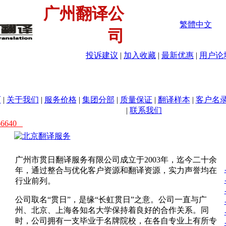
广州翻译公
繁體中文
司
投诉建议
|
加入收藏
|
最新优惠
|
用户论
页
|
关于我们
|
服务价格
|
集团分部
|
质量保证
|
翻译样本
|
客户名
|
联系我们
66640
广州市贯日翻译服务有限公司成立于2003年，迄今二十余
年，通过整合与优化客户资源和翻译资源，实力声誉均在
行业前列。
公司取名“贯日”，是缘“长虹贯日”之意。公司一直与广
州、北京、上海各知名大学保持着良好的合作关系。同
时，公司拥有一支毕业于名牌院校，在各自专业上有所专