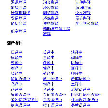
通讯翻译
冶金翻译
证件翻译
能源翻译
地质翻译
纺织翻译
计算机翻译
园艺翻译
论文翻译
贸易翻译
环保翻译
展览翻译
简历翻译
资料翻译
学士学位翻译
船舶与海洋工程
航空翻译
翻译
翻译语种
日译中
英译中
法译中
德译中
意译中
朝译中
韩译中
俄译中
阿译中
泰译中
葡译中
西译中
瑞译中
荷译中
印译中
印尼语译中
波兰语译中
希腊语译中
乌译中
匈译中
土译中
越译中
马译中
老挝语译中
缅甸语译中
希伯莱语译中
阿尔巴尼亚语译中
爱沙尼亚语译中
丹麦语译中
保加利亚语译中
捷克语译中
拉丁语译中
芬兰语译中