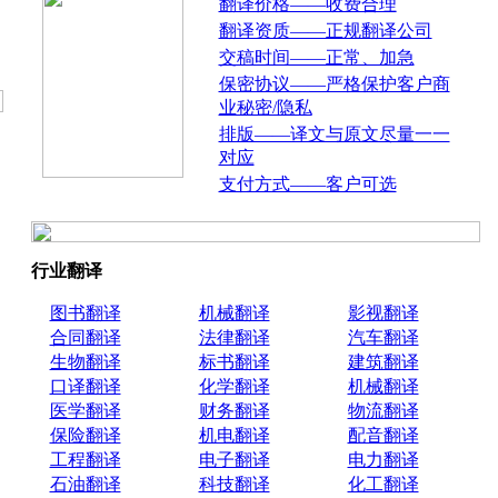
翻译价格——收费合理
翻译资质——正规翻译公司
交稿时间——正常、加急
保密协议——严格保护客户商
业秘密/隐私
排版——译文与原文尽量一一
对应
支付方式——客户可选
行业翻译
图书翻译
机械翻译
影视翻译
合同翻译
法律翻译
汽车翻译
生物翻译
标书翻译
建筑翻译
口译翻译
化学翻译
机械翻译
医学翻译
财务翻译
物流翻译
保险翻译
机电翻译
配音翻译
工程翻译
电子翻译
电力翻译
石油翻译
科技翻译
化工翻译