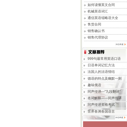
如何读懂英文合同
机械英语词汇
通信英语缩略语大全
售货合同
销售确认书
销售代理协议
999句最常用英语口语
日语单词记忆方法
法国人的法语情结
德语的特点及幽默一则
趣味俄语
同声传译—"九段翻译"
名词解释——同声传译
同声传译资格考试
世界各洲各国语言