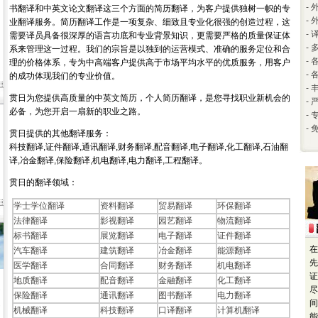
-
书翻译和中英文论文翻译这三个方面的简历翻译，为客户提供独树一帜的专
-
业翻译服务。简历翻译工作是一项复杂、细致且专业化很强的创造过程，这
-
需要译员具备很深厚的语言功底和专业背景知识，更需要严格的质量保证体
-
系来管理这一过程。我们的宗旨是以独到的运营模式、准确的服务定位和合
-
理的价格体系，专为中高端客户提供高于市场平均水平的优质服务，用客户
-
的成功体现我们的专业价值。
-
贯日为您提供高质量的中英文简历，个人简历翻译，是您寻找职业新机会的
-
必备，为您开启一扇新的职业之路。
-
-
贯日提供的其他翻译服务：
科技翻译,证件翻译,通讯翻译,财务翻译,配音翻译,电子翻译,化工翻译,石油翻
译,冶金翻译,保险翻译,机电翻译,电力翻译,工程翻译。
贯日的翻译领域：
学士学位翻译
资料翻译
贸易翻译
环保翻译
法律翻译
影视翻译
园艺翻译
物流翻译
标书翻译
展览翻译
电子翻译
证件翻译
在
汽车翻译
建筑翻译
冶金翻译
能源翻译
先
医学翻译
合同翻译
财务翻译
机电翻译
证
地质翻译
配音翻译
金融翻译
化工翻译
尽
保险翻译
通讯翻译
图书翻译
电力翻译
间
机械翻译
科技翻译
口译翻译
计算机翻译
能