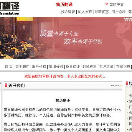
简历翻译
繁體中文
投诉建议
|
加入收藏
|
最新优惠
|
用户论坛
|
郑
首 页
|
关于我们
|
服务价格
|
集团分部
|
质量保证
|
翻译样本
|
客户名录
|
在线词典
欢迎在线填写翻译咨询表，专人专业回复您的咨询...
-
简历翻译
-
-
贯日翻译公司拥有自己的特色简历翻译服务：提供专业、量身定造的个性化
-
多语种简历、推荐信、个人陈述、自荐信制作和中英文简历翻译服务。
-
-
贯日的简历翻译组员是由一组曾经在外企任职过人力资源、翻译和管理的资
-
深经理人组成专业翻译团队，致力于中英文个人简历服务、英文出国留学文