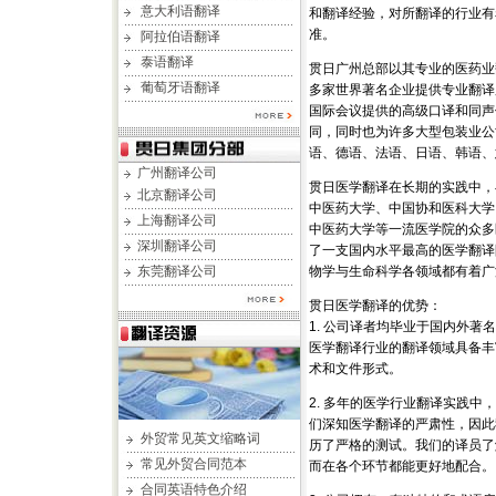
意大利语翻译
和翻译经验，对所翻译的行业有
准。
阿拉伯语翻译
泰语翻译
贯日广州总部以其专业的医药业
葡萄牙语翻译
多家世界著名企业提供专业翻译
国际会议提供的高级口译和同声
同，同时也为许多大型包装业公
语、德语、法语、日语、韩语、
广州翻译公司
贯日医学翻译在长期的实践中，
北京翻译公司
中医药大学、中国协和医科大学
上海翻译公司
中医药大学等一流医学院的众多
深圳翻译公司
了一支国内水平最高的医学翻译
东莞翻译公司
物学与生命科学各领域都有着广
贯日医学翻译的优势：
1. 公司译者均毕业于国内外
医学翻译行业的翻译领域具备丰
术和文件形式。
2. 多年的医学行业翻译实践
们深知医学翻译的严肃性，因此
外贸常见英文缩略词
历了严格的测试。我们的译员了
常见外贸合同范本
而在各个环节都能更好地配合。
合同英语特色介绍