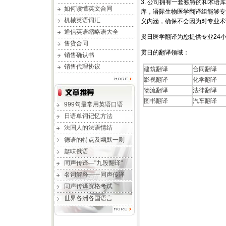
3. 公司拥有一套独特的和术
如何读懂英文合同
库，语际生物医学翻译组能够专
机械英语词汇
义内涵，确保不会因为对专业术
通信英语缩略语大全
贯日医学翻译为您提供专业24
售货合同
贯日的翻译领域：
销售确认书
销售代理协议
建筑翻译
合同翻译
影视翻译
化学翻译
物流翻译
法律翻译
图书翻译
汽车翻译
999句最常用英语口语
日语单词记忆方法
法国人的法语情结
德语的特点及幽默一则
趣味俄语
同声传译—"九段翻译"
名词解释——同声传译
同声传译资格考试
世界各洲各国语言