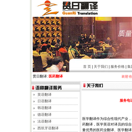
首 页
|
关于我们
|
服务价格
|
集
贯日翻译:
医药翻译
欢迎在线填
英语翻译
服务电话：
日语翻译
韩语翻译
德语翻译
医学翻译作为综合性现代产业，
法语翻译
药翻译，医学英语对译员的综合
西班牙语翻译
量优秀的医药业翻译、医学翻译