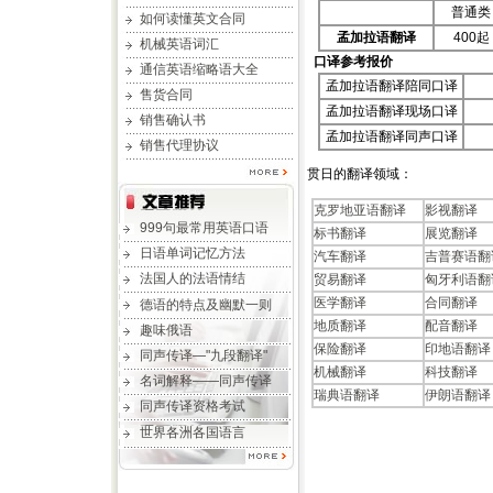
普通类
如何读懂英文合同
孟加拉语翻译
400起
机械英语词汇
口译参考报价
通信英语缩略语大全
孟加拉语翻译陪同口译
售货合同
孟加拉语翻译现场口译
销售确认书
孟加拉语翻译同声口译
销售代理协议
贯日的翻译领域：
克罗地亚语翻译
影视翻译
999句最常用英语口语
标书翻译
展览翻译
日语单词记忆方法
汽车翻译
吉普赛语翻
法国人的法语情结
贸易翻译
匈牙利语翻
医学翻译
合同翻译
德语的特点及幽默一则
地质翻译
配音翻译
趣味俄语
保险翻译
印地语翻译
同声传译—"九段翻译"
机械翻译
科技翻译
名词解释——同声传译
瑞典语翻译
伊朗语翻译
同声传译资格考试
世界各洲各国语言