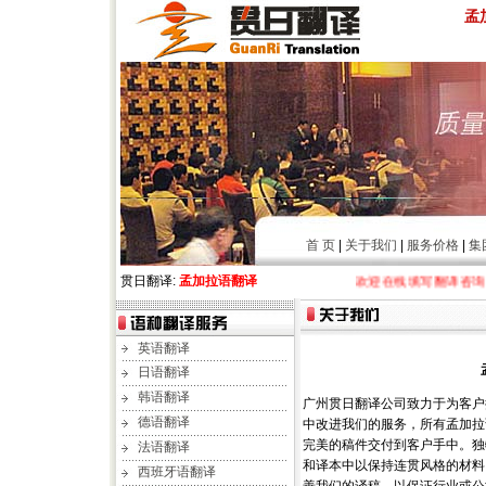
孟
首 页
|
关于我们
|
服务价格
|
集
贯日翻译:
孟加拉语翻译
欢迎在线填写翻译咨询表，专
英语翻译
日语翻译
韩语翻译
广州贯日翻译公司致力于为客户
德语翻译
中改进我们的服务，所有孟加拉
完美的稿件交付到客户手中。独
法语翻译
和译本中以保持连贯风格的材料
西班牙语翻译