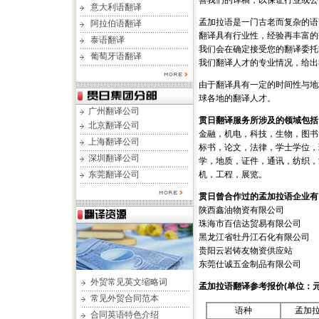
善我们的译稿，以保证行业或公
意大利语翻译
孟加拉语是一门古老而复杂的语
阿拉伯语翻译
翻译具有行业性，经验再丰富的
泰语翻译
我们会在确定接受您的翻译委托
葡萄牙语翻译
我们翻译人才的专业情况，给出
由于翻译具有一定的时间性与地
球各地的翻译人才。
广州翻译公司
贯日翻译服务所涉及的领域包括
北京翻译公司
金融，机电，科技，生物，图书
上海翻译公司
标书，论文，法律，学士学位，
深圳翻译公司
学，地质，证件，通讯，纺织，
东莞翻译公司
机，工程，展览。
贯日曾合作过的孟加拉语企业有
陕西鑫油物资有限公司
珠海市百信达贸易有限公司
黑龙江省牡丹江石化有限公司
贵阳云岩铸友物资供应站
东莞仕诚五金制品有限公司
外贸常见英文缩略词
孟加拉语翻译
参考报价(单位：元
常见外贸合同范本
语种
孟加
合同英语特色介绍