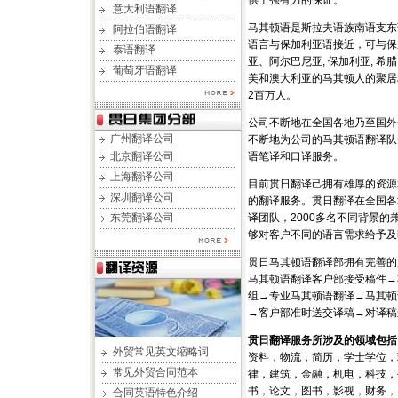
供了强有力的保证。
意大利语翻译
马其顿语是斯拉夫语族南语支东
阿拉伯语翻译
语言与保加利亚语接近，可与保
泰语翻译
亚、阿尔巴尼亚, 保加利亚, 
葡萄牙语翻译
美和澳大利亚的马其顿人的聚居
2百万人。
公司不断地在全国各地乃至国外
广州翻译公司
不断地为公司的马其顿语翻译队
北京翻译公司
语笔译和口译服务。
上海翻译公司
目前贯日翻译己拥有雄厚的资源
深圳翻译公司
的翻译服务。贯日翻译在全国各
东莞翻译公司
译团队，2000多名不同背景
够对客户不同的语言需求给予及
贯日马其顿语翻译部拥有完善的
马其顿语翻译客户部接受稿件→
组→专业马其顿语翻译→马其顿
→客户部准时送交译稿→对译稿
贯日翻译服务所涉及的领域包括
外贸常见英文缩略词
资料，物流，简历，学士学位，
常见外贸合同范本
律，建筑，金融，机电，科技，
书，论文，图书，影视，财务，
合同英语特色介绍