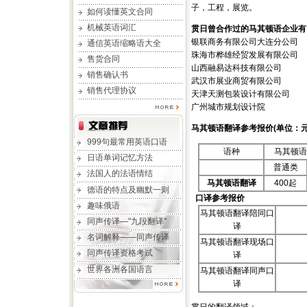
子，工程，展览。
如何读懂英文合同
机械英语词汇
贯日曾合作过的马其顿语企业有
银联商务有限公司大连分公司
通信英语缩略语大全
珠海市桦雄经贸发展有限公司
售货合同
山西融易达科技有限公司
销售确认书
武汉市展业商贸有限公司
销售代理协议
天津天测包装设计有限公司
广州城市规划设计院
马其顿语翻译
参考报价(单位：元
999句最常用英语口语
语种
马其顿语
日语单词记忆方法
普通类
法国人的法语情结
马其顿语翻译
400起
德语的特点及幽默一则
口译参考报价
趣味俄语
马其顿语翻译陪同口
同声传译—"九段翻译"
译
名词解释——同声传译
马其顿语翻译现场口
同声传译资格考试
译
世界各洲各国语言
马其顿语翻译同声口
译