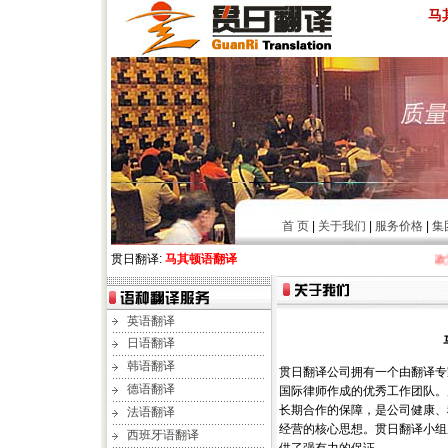
马
首 页
|
关于我们
|
服务价格
|
集
贯日翻译:
马其顿语翻译
欢迎在
英语翻译
日语翻译
韩语翻译
贯日翻译公司拥有一个由翻译专
德语翻译
国际律师作成的优秀工作团队。
长期合作的保障，是公司健康、
法语翻译
经营的核心思想。贯日翻译小组
西班牙语翻译