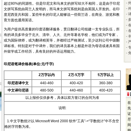
-
超过80%的同源性。但是印尼文和马来文的拼写却大不相同，这是由于印尼
-
文拼写系统由荷兰人发明的，而马来文拼写系统则是由英国人开发的。在印
-
度尼西亚共和国，某些年长的印尼人能够说一些荷兰语，在商业、游览和教
-
育方面也通用英语。
-
为用户提供高质量的印度语翻译服务，贯日翻译公司组建一支专业队伍，所
-
有的译员多毕业于北大、清华、人大、北外等著名学校，他们或为IT专家，
-
或为国际律师，或为翻译精英等，并都经过严格测试，至少达到公司中级翻
-
译标准。特别是对于中译外，我们的译员基本上都是外语为母语或者具有国
-
外留学或工作经历，具有良好的外语运用能力。
-
印尼语笔译价格表(单位:元/千字)
2万字以内
2万-5万字
5万字以上
印尼语译中文
440-460
400-420
360-380
中文译印尼语
480-500
440-460
400-420
以上报价仅供参考，具体以双方签订的合同为准
在
说明:
先
证
尽
1.中文字数统计以 Microsoft Word 2000 软件“工具”->“字数统计”中不含空
间
格的字符数为准。
能