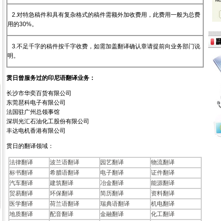
2.对特急稿件和具有复杂格式的稿件需额外加收费用，此费用一般为总费
用的30%。
3.不足千字的稿件按千字收费，如需加盖翻译确认章请提前向业务部门说
明。
贯日曾服务过的印尼语翻译业务：
长沙市华奕百货有限公司
东莞琶科电子有限公司
法国驻广州总领事馆
深圳光汇石油化工股份有限公司
丰达电机香港有限公司
贯日的翻译领域：
法律翻译
波兰语翻译
园艺翻译
物流翻译
标书翻译
希腊语翻译
电子翻译
证件翻译
汽车翻译
建筑翻译
冶金翻译
能源翻译
贸易翻译
环保翻译
简历翻译
资料翻译
医学翻译
荷兰语翻译
瑞典语翻译
机电翻译
地质翻译
配音翻译
金融翻译
化工翻译