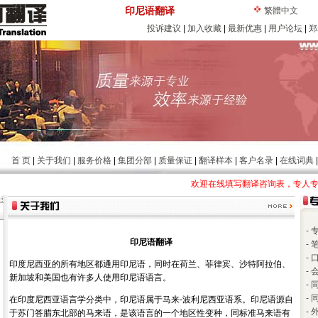
印尼语翻译
繁體中文
投诉建议
|
加入收藏
|
最新优惠
|
用户论坛
|
郑
首 页
|
关于我们
|
服务价格
|
集团分部
|
质量保证
|
翻译样本
|
客户名录
|
在线词典
欢迎在线填写翻译咨询表，专人
-
印尼语翻译
-
-
印度尼西亚的所有地区都通用印尼语，同时在荷兰、菲律宾、沙特阿拉伯、
-
新加坡和美国也有许多人使用印尼语语言。
-
-
在印度尼西亚语言学分类中，印尼语属于马来-波利尼西亚语系。印尼语源自
-
于苏门答腊东北部的马来语，是该语言的一个地区性变种，同标准马来语有