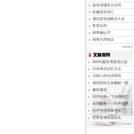
如何读懂英文合同
机械英语词汇
通信英语缩略语大全
售货合同
销售确认书
销售代理协议
999句最常用英语口语
日语单词记忆方法
法国人的法语情结
德语的特点及幽默一则
趣味俄语
同声传译—"九段翻译"
名词解释——同声传译
同声传译资格考试
世界各洲各国语言