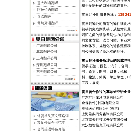
位，公司积极参加中国翻译服务
意大利语翻译
耕于多语种的口译和笔译业务。
阿拉伯语翻译
贯日24小时服务热线：
139 241
泰语翻译
葡萄牙语翻译
贯日翻译公司所有的译件细化均
初稿的完成到统稿，从校对到最
词汇之间的细微差别也力求做到
的文化背景、语言习惯、专业术
广州翻译公司
控制体系、规范化的运作流程和
北京翻译公司
的公司提供了高水准的翻译。
上海翻译公司
贯日翻译服务所涉及的领域包括
深圳翻译公司
贸易,石油，园艺，汽车，合同
东莞翻译公司
书，论文，图书，财务，机械，
料，物流，简历，学士学位，I
工程，展览。
贯日曾合作过的塞尔维亚语企业
广东广州东泽电器有限公司
金蝶软件(中国)有限公司
幸福医药有限公司(香港)
上海君实商务咨询有限公司
外贸常见英文缩略词
北京盛资行技术开发有限公司
常见外贸合同范本
武汉恒智信息工程有限公司
合同英语特色介绍