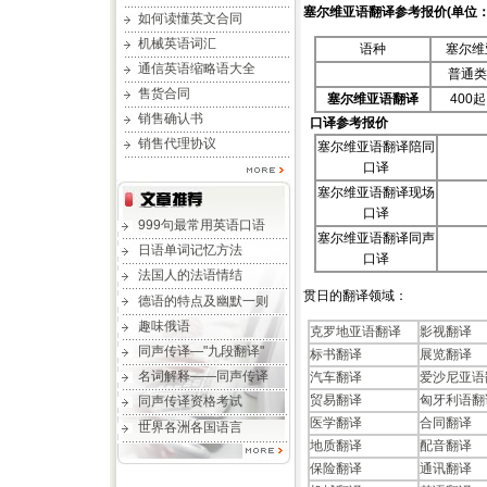
塞尔维亚语翻译
参考报价(单位：
如何读懂英文合同
机械英语词汇
语种
塞尔维
通信英语缩略语大全
普通类
售货合同
塞尔维亚语翻译
400起
销售确认书
口译参考报价
销售代理协议
塞尔维亚语翻译陪同
口译
塞尔维亚语翻译现场
口译
999句最常用英语口语
塞尔维亚语翻译同声
日语单词记忆方法
口译
法国人的法语情结
贯日的翻译领域：
德语的特点及幽默一则
趣味俄语
克罗地亚语翻译
影视翻译
同声传译—"九段翻译"
标书翻译
展览翻译
名词解释——同声传译
汽车翻译
爱沙尼亚语
贸易翻译
匈牙利语翻
同声传译资格考试
医学翻译
合同翻译
世界各洲各国语言
地质翻译
配音翻译
保险翻译
通讯翻译