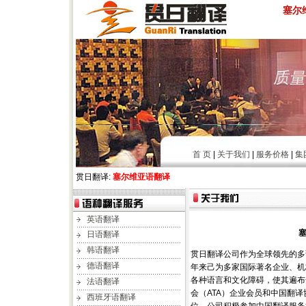
塞尔
首 页
|
关于我们
|
服务价格
|
集
贯日翻译:
塞尔维亚语翻译
英语翻译
日语翻译
韩语翻译
贯日翻译公司作为全球领先的多
德语翻译
年来己为多家国际著名企业、机
各种语言和文化障碍，使其遍布
法语翻译
会（ATA）企业会员和中国翻译
西班牙语翻译