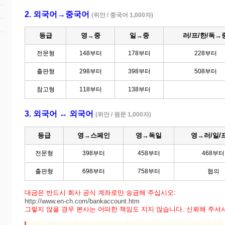
2. 외국어→중국어
(위안 / 중국어 1,000자)
등급
영→중
일→중
러/프/한/독→
전문형
148부터
178부터
228부터
출판형
298부터
398부터
508부터
참고형
118부터
138부터
3. 외국어 ↔ 외국어
(위안 / 원문 1,000자)
등급
영→스페인
영→독일
영→러/일/
전문형
398부터
458부터
468부터
출판형
698부터
758부터
협의
대금은 반드시 회사 공식 계좌로만 송금해 주십시오:
http://www.en-ch.com/bankaccount.htm
그렇지 않을 경우 본사는 어떠한 책임도 지지 않습니다. 신뢰해 주셔