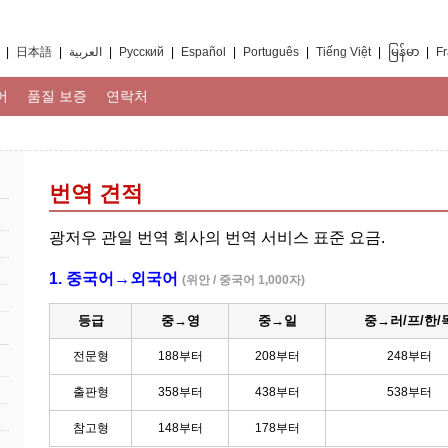
|
日本語
|
العربية
|
Русский
|
Español
|
Português
|
Tiếng Việt
|
မြန်မာ
|
Fr
어
품질 보증
연락처
번역 견적
광저우 관일 번역 회사의 번역 서비스 표준 요금.
1. 중국어→외국어
(위안 / 중국어 1,000자)
등급
중→영
중→일
중→러/프/한/
전문형
188부터
208부터
248부터
출판형
358부터
438부터
538부터
참고형
148부터
178부터