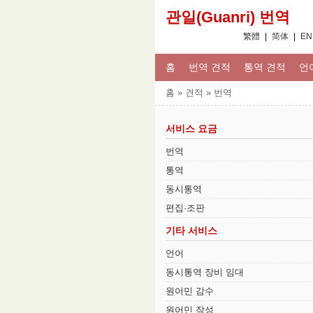
관일(Guanri) 번역
繁體
|
简体
|
EN
홈
번역 견적
통역 견적
언
홈 » 견적 » 번역
서비스 요금
번역
통역
동시통역
편집·조판
기타 서비스
언어
동시통역 장비 임대
원어민 감수
원어민 작성