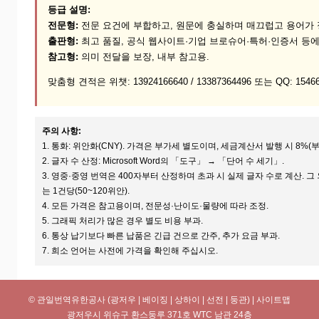
등급 설명:
전문형:
전문 요건에 부합하고, 원문에 충실하며 매끄럽고 용어가 
출판형:
최고 품질, 공식 웹사이트·기업 브로슈어·특허·인증서 등에
참고형:
의미 전달을 보장, 내부 참고용.
맞춤형 견적은 위챗: 13924166640 / 13387364496 또는 QQ: 15
주의 사항:
1. 통화: 위안화(CNY). 가격은 부가세 별도이며, 세금계산서 발행 시 8%(부
2. 글자 수 산정: Microsoft Word의 「도구」 → 「단어 수 세기」.
3. 영중·중영 번역은 400자부터 산정하며 초과 시 실제 글자 수로 계산. 그 
는 1건당(50~120위안).
4. 모든 가격은 참고용이며, 전문성·난이도·물량에 따라 조정.
5. 그래픽 처리가 많은 경우 별도 비용 부과.
6. 통상 납기보다 빠른 납품은 긴급 건으로 간주, 추가 요금 부과.
7. 희소 언어는 사전에 가격을 확인해 주십시오.
© 관일번역유한공사 (광저우 | 베이징 | 상하이 | 선전 | 둥관) |
사이트맵
광저우시 위슈구 환스둥루 371호 WTC 남관 24층