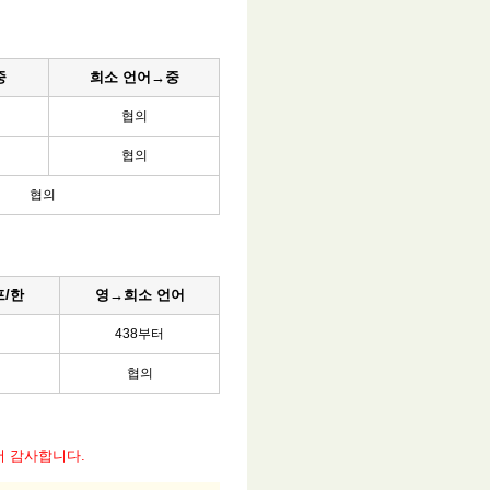
중
희소 언어→중
협의
협의
협의
프/한
영→희소 언어
438부터
협의
서 감사합니다.