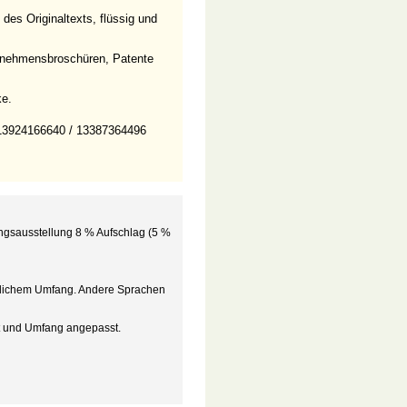
des Originaltexts, flüssig und
ernehmensbroschüren, Patente
ke.
: 13924166640 / 13387364496
ngsausstellung 8 % Aufschlag (5 %
lichem Umfang. Andere Sprachen
it und Umfang angepasst.