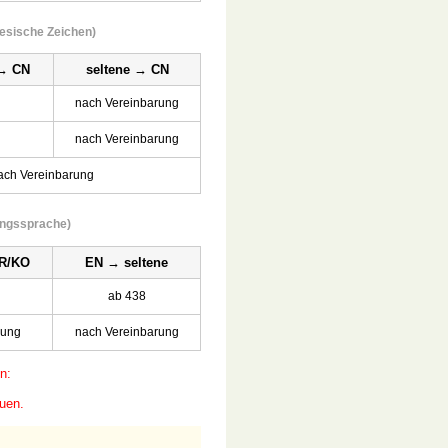
nesische Zeichen)
→ CN
seltene → CN
nach Vereinbarung
nach Vereinbarung
ach Vereinbarung
angssprache)
R/KO
EN → seltene
ab 438
rung
nach Vereinbarung
n:
auen.