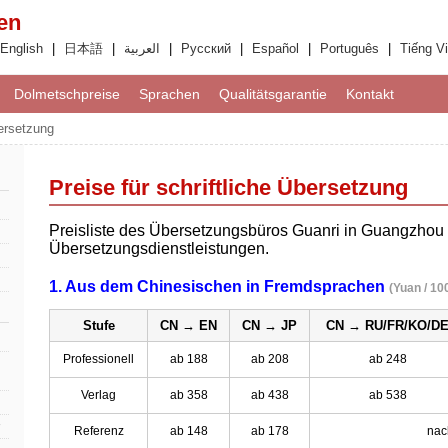
en
English
|
日本語
|
العربية
|
Русский
|
Español
|
Português
|
Tiếng Vi
Dolmetschpreise
Sprachen
Qualitätsgarantie
Kontakt
bersetzung
Preise für schriftliche Übersetzung
Preisliste des Übersetzungsbüros Guanri in Guangzhou fü
Übersetzungsdienstleistungen.
1. Aus dem Chinesischen in Fremdsprachen
(Yuan / 10
Stufe
CN → EN
CN → JP
CN → RU/FR/KO/D
Professionell
ab 188
ab 208
ab 248
Verlag
ab 358
ab 438
ab 538
Referenz
ab 148
ab 178
nac