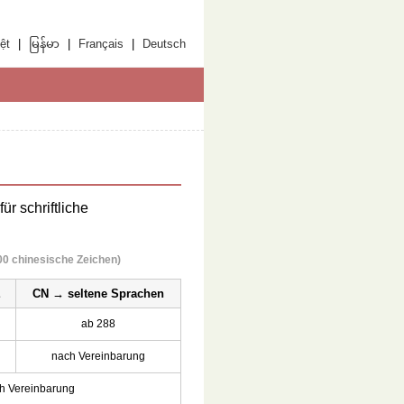
ệt
|
မြန်မာ
|
Français
|
Deutsch
r schriftliche
00 chinesische Zeichen)
E
CN → seltene Sprachen
ab 288
nach Vereinbarung
h Vereinbarung