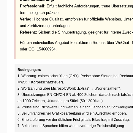
Professionell:
Erfüllt fachliche Anforderungen, treue Übersetzung 
terminologisch präzise.
Verlag:
Höchste Qualität, empfohlen für offizielle Websites, Unt
und Zertifizierungsunterlagen.
Referenz:
Sichert die Sinnübertragung, geeignet für interne Zwec
Für ein individuelles Angebot kontaktieren Sie uns über WeChat
oder QQ: 154666954.
Bedingungen:
1. Währung: chinesischer Yuan (CNY). Preise ohne Steuer; bei Rechnu
MwSt. + Körperschaftsteuer).
2. Wortzählung über Microsoft Word: „Extras" → „Wörter zählen".
3. Übersetzungen EN-CN/CN-EN ab 400 Zeichen, danach nach tatsäch
ab 1000 Zeichen, Urkunden pro Stück (50-120 Yuan).
4. Preise sind Richtwerte und werden je nach Fachgebiet, Schwierigke
5. Bei umfangreicher Grafikbearbeitung wird ein Aufschlag erhoben.
6. Eine Lieferung vor der üblichen Frist gilt als Eilauftrag mit Zuschlag.
7. Bei seltenen Sprachen bitten wir um vorherige Preisbestätigung.