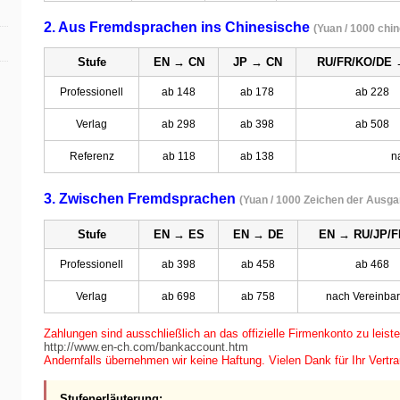
2. Aus Fremdsprachen ins Chinesische
(Yuan / 1000 chi
Stufe
EN → CN
JP → CN
RU/FR/KO/DE 
Professionell
ab 148
ab 178
ab 228
Verlag
ab 298
ab 398
ab 508
Referenz
ab 118
ab 138
n
3. Zwischen Fremdsprachen
(Yuan / 1000 Zeichen der Ausg
Stufe
EN → ES
EN → DE
EN → RU/JP/F
Professionell
ab 398
ab 458
ab 468
Verlag
ab 698
ab 758
nach Vereinba
Zahlungen sind ausschließlich an das offizielle Firmenkonto zu leiste
http://www.en-ch.com/bankaccount.htm
Andernfalls übernehmen wir keine Haftung. Vielen Dank für Ihr Vertr
Stufenerläuterung: