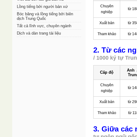
Chuyên
Lồng tiếng bởi người bản xứ
từ 18
nghiệp
Bóc băng và lồng tiếng bởi biên
dịch Trung Quốc
Xuất bản
từ 35
Tất cả lĩnh vực, chuyên ngành
Dịch và dàn trang tài liệu
Tham khảo
từ 14
2. Từ các n
/ 1000 ký tự Tru
Anh
Cấp độ
Trun
Chuyên
từ 14
nghiệp
Xuất bản
từ 29
Tham khảo
từ 11
3. Giữa các
tự ngôn ngữ gốc