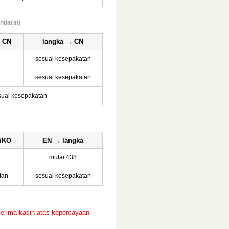
ndarin)
 CN
langka → CN
sesuai kesepakatan
sesuai kesepakatan
suai kesepakatan
/KO
EN → langka
mulai 438
tan
sesuai kesepakatan
Terima kasih atas kepercayaan