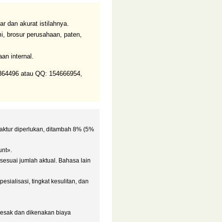
ar dan akurat istilahnya.
mi, brosur perusahaan, paten,
n internal.
364496 atau QQ: 154666954,
faktur diperlukan, ditambah 8% (5%
unt».
sesuai jumlah aktual. Bahasa lain
sialisasi, tingkat kesulitan, dan
desak dan dikenakan biaya