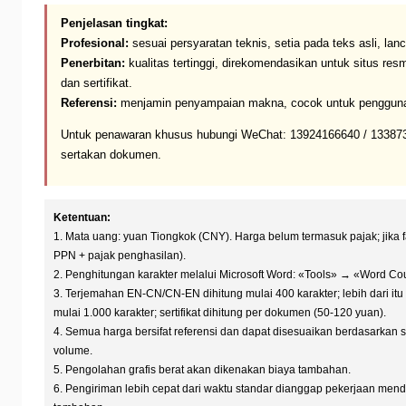
Penjelasan tingkat:
Profesional:
sesuai persyaratan teknis, setia pada teks asli, lanc
Penerbitan:
kualitas tertinggi, direkomendasikan untuk situs res
dan sertifikat.
Referensi:
menjamin penyampaian makna, cocok untuk penggunaa
Untuk penawaran khusus hubungi WeChat: 13924166640 / 13387
sertakan dokumen.
Ketentuan:
1. Mata uang: yuan Tiongkok (CNY). Harga belum termasuk pajak; jika 
PPN + pajak penghasilan).
2. Penghitungan karakter melalui Microsoft Word: «Tools» → «Word Co
3. Terjemahan EN-CN/CN-EN dihitung mulai 400 karakter; lebih dari itu 
mulai 1.000 karakter; sertifikat dihitung per dokumen (50-120 yuan).
4. Semua harga bersifat referensi dan dapat disesuaikan berdasarkan spe
volume.
5. Pengolahan grafis berat akan dikenakan biaya tambahan.
6. Pengiriman lebih cepat dari waktu standar dianggap pekerjaan men