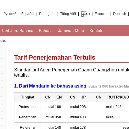
|
Русский
|
Español
|
Português
|
Tiếng Việt
|
မြန်မာ
|
Français
|
Deutsch
Tarif Juru Bahasa
Bahasa
Jaminan Mutu
Kontak
ulis
Tarif Penerjemahan Tertulis
Standar tarif Agen Penerjemah Guanri Guangzhou untu
tertulis.
1. Dari Mandarin ke bahasa asing
(yuan / 1.000 karakter Ma
Tingkat
CN → EN
CN → JP
CN → RU/FR/KO/
Profesional
mulai 188
mulai 208
mulai 248
Penerbitan
mulai 358
mulai 438
mulai 538
Referensi
mulai 148
mulai 178
ses