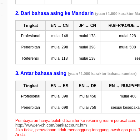
2. Dari bahasa asing ke Mandarin
(yuan / 1.000 karakter Ma
Tingkat
EN → CN
JP → CN
RU/FR/KO/DE →
Profesional
mulai 148
mulai 178
mulai 228
Penerbitan
mulai 298
mulai 398
mulai 508
Referensi
mulai 118
mulai 138
se
3. Antar bahasa asing
(yuan / 1.000 karakter bahasa sumber)
Tingkat
EN → ES
EN → DE
EN → RU/JP/FR
Profesional
mulai 398
mulai 458
mulai 468
Penerbitan
mulai 698
mulai 758
sesuai kesepaka
Pembayaran hanya boleh ditransfer ke rekening resmi perusahaan:
http://www.en-ch.com/bankaccount.htm
Jika tidak, perusahaan tidak menanggung tanggung jawab apa pun. 
Anda.