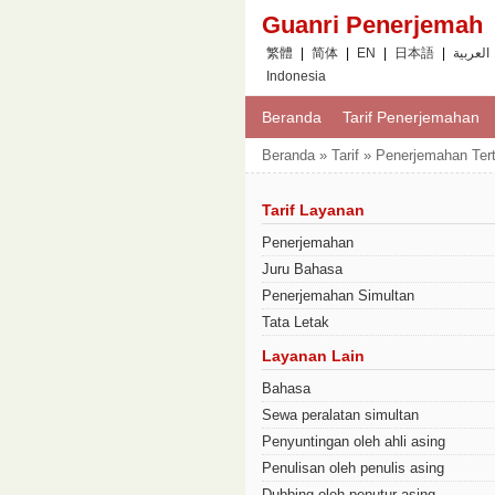
Guanri Penerjemah
繁體
|
简体
|
EN
|
日本語
|
العربية
Indonesia
Beranda
Tarif Penerjemahan
Beranda » Tarif » Penerjemahan Tert
Tarif Layanan
Penerjemahan
Juru Bahasa
Penerjemahan Simultan
Tata Letak
Layanan Lain
Bahasa
Sewa peralatan simultan
Penyuntingan oleh ahli asing
Penulisan oleh penulis asing
Dubbing oleh penutur asing