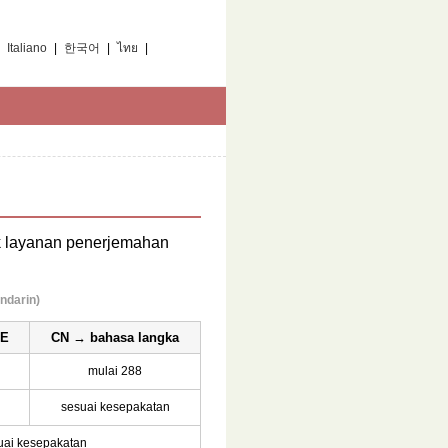
|
Italiano
|
한국어
|
ไทย
|
k layanan penerjemahan
ndarin)
DE
CN → bahasa langka
mulai 288
sesuai kesepakatan
uai kesepakatan