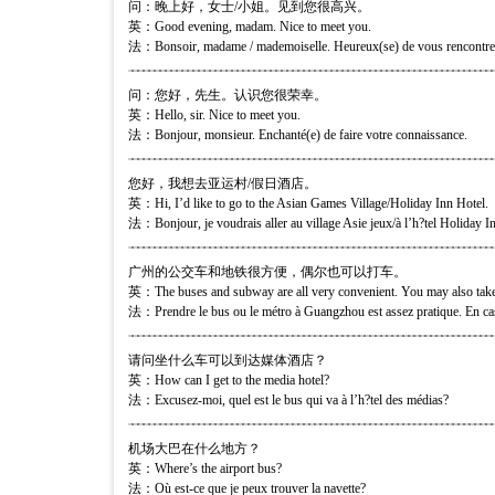
问：晚上好，女士/小姐。见到您很高兴。
英：Good evening, madam. Nice to meet you.
法：Bonsoir, madame / mademoiselle. Heureux(se) de vous rencontre
问：您好，先生。认识您很荣幸。
英：Hello, sir. Nice to meet you.
法：Bonjour, monsieur. Enchanté(e) de faire votre connaissance.
您好，我想去亚运村/假日酒店。
英：Hi, I’d like to go to the Asian Games Village/Holiday Inn Hotel.
法：Bonjour, je voudrais aller au village Asie jeux/à l’h?tel Holiday I
广州的公交车和地铁很方便，偶尔也可以打车。
英：The buses and subway are all very convenient. You may also take 
法：Prendre le bus ou le métro à Guangzhou est assez pratique. En cas 
请问坐什么车可以到达媒体酒店？
英：How can I get to the media hotel?
法：Excusez-moi, quel est le bus qui va à l’h?tel des médias?
机场大巴在什么地方？
英：Where’s the airport bus?
法：Où est-ce que je peux trouver la navette?