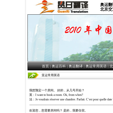
奥运翻
北京交
首页
|
奥运百科
|
奥运翻译
|
奥运常用英语
|
北
亚运常用英语
我想预定一个房间。 好的，从几号开始？
英：I want to book a room. Ok, from when?
法：Je voudrais réserver une chambre. Parfait. C’est pour quelle date 
欢迎您，您需要房间吗？ 是的，我要住宿。