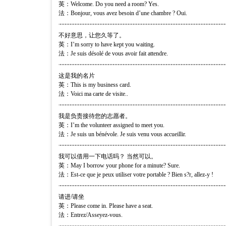
英：Welcome. Do you need a room? Yes.
法：Bonjour, vous avez besoin d’une chambre ? Oui.
不好意思，让您久等了。
英：I’m sorry to have kept you waiting.
法：Je suis désolé de vous avoir fait attendre.
这是我的名片
英：This is my business card.
法：Voici ma carte de visite..
我是负责接待您的志愿者。
英：I’m the volunteer assigned to meet you.
法：Je suis un bénévole. Je suis venu vous accueillir.
我可以借用一下电话吗？ 当然可以。
英：May I borrow your phone for a minute? Sure.
法：Est-ce que je peux utiliser votre portable ? Bien s?r, allez-y !
请进/请坐
英：Please come in. Please have a seat.
法：Entrez/Asseyez-vous.