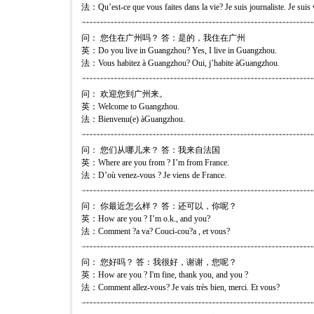
法：Qu’est-ce que vous faites dans la vie? Je suis journaliste. Je suis 
问： 您住在广州吗？ 答：是的，我住在广州
英：Do you live in Guangzhou? Yes, I live in Guangzhou.
法：Vous habitez à Guangzhou? Oui, j’habite àGuangzhou.
问： 欢迎您到广州来。
英：Welcome to Guangzhou.
法：Bienvenu(e) àGuangzhou.
问： 您们从哪儿来？ 答：我来自法国
英：Where are you from ? I’m from France.
法：D’où venez-vous ? Je viens de France.
问： 你最近怎么样？ 答：还可以，你呢？
英：How are you ? I’m o.k., and you?
法：Comment ?a va? Couci-cou?a , et vous?
问： 您好吗？ 答：我很好，谢谢，您呢？
英：How are you ? I'm fine, thank you, and you ?
法：Comment allez-vous? Je vais très bien, merci. Et vous?