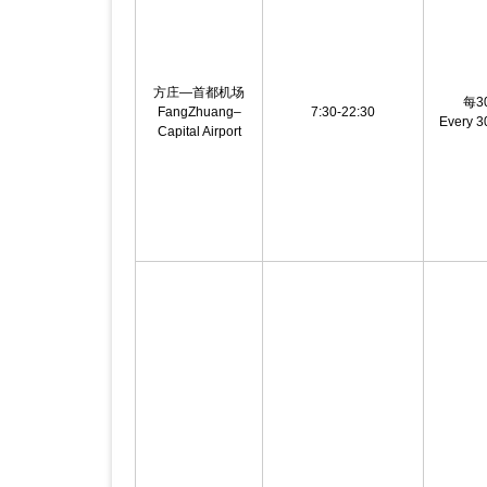
方庄—首都机场
每3
FangZhuang–
7:30-22:30
Every 3
Capital Airport