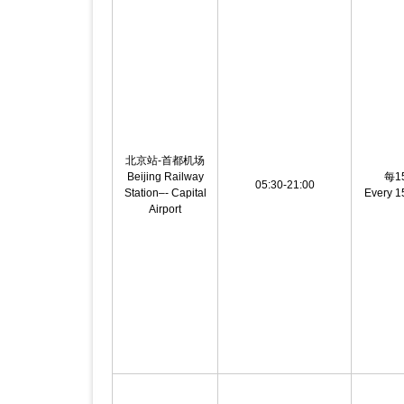
北京站-首都机场
Beijing Railway
每1
05:30-21:00
Station–- Capital
Every 1
Airport