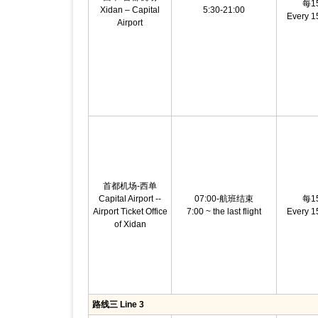
每1
Xidan – Capital
5:30-21:00
Every 1
Airport
首都机场-西单
Capital Airport --
07:00-航班结束
每1
Airport Ticket Office
7:00 ~ the last flight
Every 1
of Xidan
路线三 Line 3