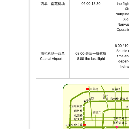
西单—南苑机场
06:00-18:30
the flig
Xi
NanyuanA
Xid
Nanyua
Operati
6:00 / 10
Shuttle 
南苑机场—西单
08:00-最后一班航班
time and
Capital Airport --
8:00-the last flight
depend
flight