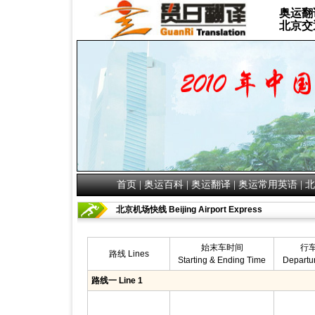
奥运翻
北京交
首页
|
奥运百科
|
奥运翻译
|
奥运常用英语
|
北
北京机场快线
Beijing Airport Express
始末车时间
行
路线 Lines
Starting & Ending Time
Departur
路线一 Line 1