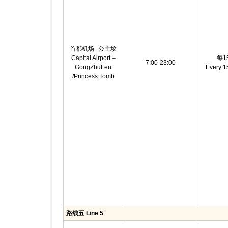
首都机场--公主坟
Capital Airport –
每1
7:00-23:00
GongZhuFen
Every 1
/Princess Tomb
路线五 Line 5