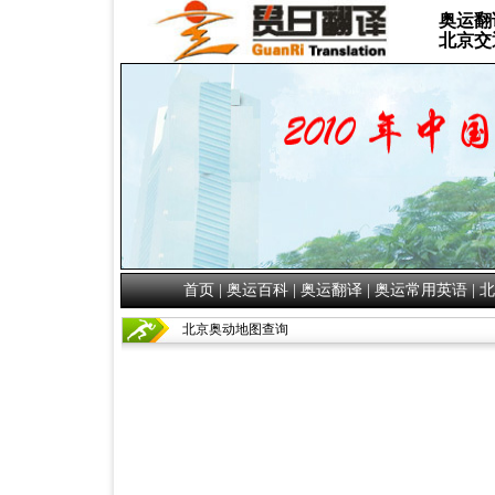
奥运翻
北京交
首页
|
奥运百科
|
奥运翻译
|
奥运常用英语
|
北
北京奥动地图查询