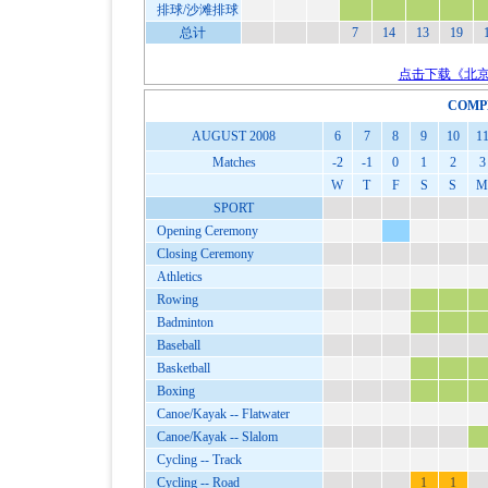
排球/沙滩排球
总计
7
14
13
19
点击下载《北京
COMP
AUGUST 2008
6
7
8
9
10
1
Matches
-2
-1
0
1
2
3
W
T
F
S
S
M
SPORT
Opening Ceremony
Closing Ceremony
Athletics
Rowing
Badminton
Baseball
Basketball
Boxing
Canoe/Kayak -- Flatwater
Canoe/Kayak -- Slalom
Cycling -- Track
Cycling -- Road
1
1