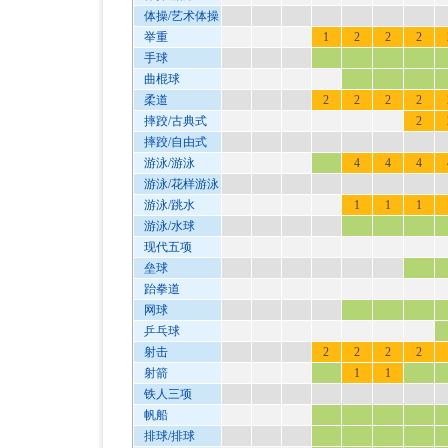
体操/艺术体操
举重
1
2
2
2
手球
曲棍球
柔道
2
2
2
2
摔跤/古典式
2
摔跤/自由式
游泳/游泳
4
4
4
游泳/花样游泳
游泳/跳水
1
1
1
游泳/水球
现代五项
垒球
跆拳道
网球
乒乓球
射击
2
2
2
2
射箭
1
1
铁人三项
帆船
排球/排球