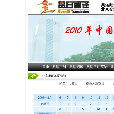
奥运翻
北京交
首页
|
奥运百科
|
奥运翻译
|
奥运常用英语
|
北
北京奥动地图查询
绿色为比赛日
橙色为决赛日
2008年8月
6
7
8
9
10
11
12
比赛日
-2
-1
0
1
2
3
4
W
T
F
S
S
M
T