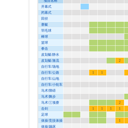
项目名称
开幕式
闭幕式
田径
赛艇
羽毛球
棒球
篮球
拳击
皮划艇/静水
皮划艇/激流
2
自行车/场地
自行车/公路
1
1
自行车/山地
自行车/小轮车
马术/障碍
马术/舞步
马术/三项赛
2
击剑
1
1
1
1
足球
体操/竞技体操
1
体操/蹦床