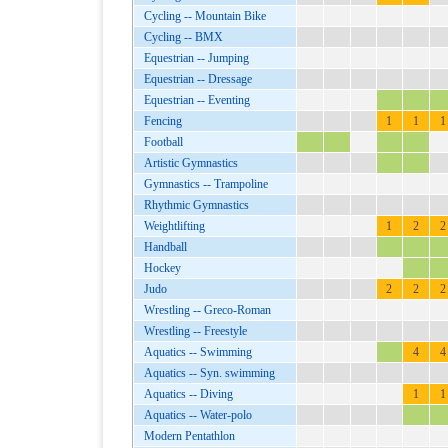
Cycling -- Mountain Bike
Cycling -- BMX
Equestrian -- Jumping
Equestrian -- Dressage
Equestrian -- Eventing
Fencing
1
1
1
Football
Artistic Gymnastics
Gymnastics -- Trampoline
Rhythmic Gymnastics
Weightlifting
1
2
2
Handball
Hockey
Judo
2
2
2
Wrestling -- Greco-Roman
Wrestling -- Freestyle
Aquatics -- Swimming
4
4
Aquatics -- Syn. swimming
Aquatics -- Diving
1
1
Aquatics -- Water-polo
Modern Pentathlon