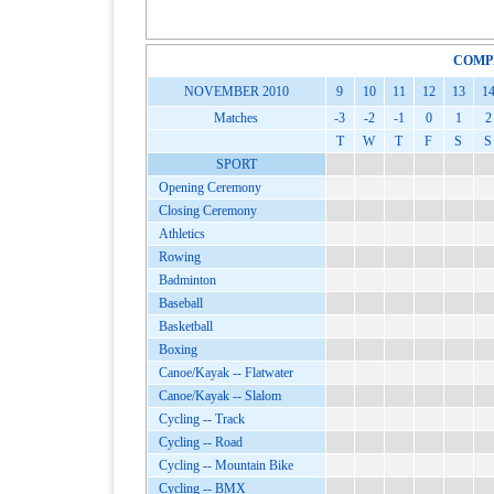
COMP
NOVEMBER 2010
9
10
11
12
13
1
Matches
-3
-2
-1
0
1
2
T
W
T
F
S
S
SPORT
Opening Ceremony
Closing Ceremony
Athletics
Rowing
Badminton
Baseball
Basketball
Boxing
Canoe/Kayak -- Flatwater
Canoe/Kayak -- Slalom
Cycling -- Track
Cycling -- Road
Cycling -- Mountain Bike
Cycling -- BMX