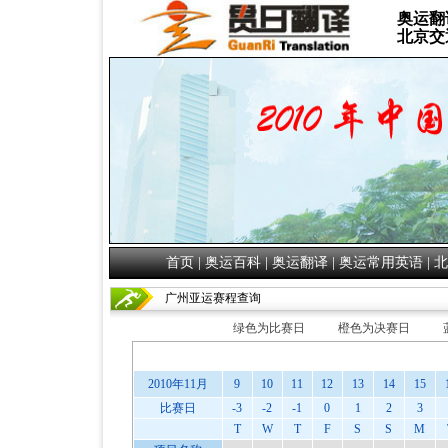
奥运翻
北京交
首页
|
奥运百科
|
奥运翻译
|
奥运常用英语
|
北
广州亚运赛程查询
绿色为比赛日
橙色为决赛日
2010年11月
9
10
11
12
13
14
15
比赛日
-3
-2
-1
0
1
2
3
T
W
T
F
S
S
M