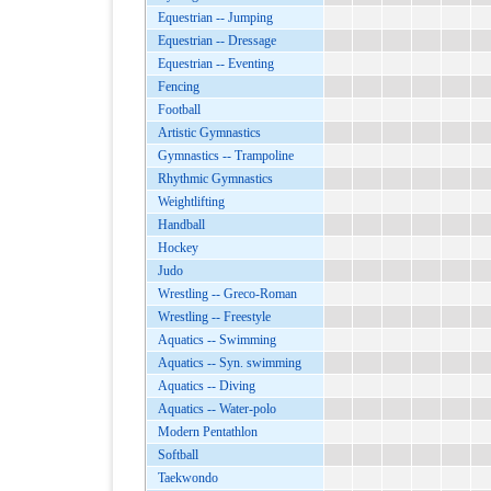
Equestrian -- Jumping
Equestrian -- Dressage
Equestrian -- Eventing
Fencing
Football
Artistic Gymnastics
Gymnastics -- Trampoline
Rhythmic Gymnastics
Weightlifting
Handball
Hockey
Judo
Wrestling -- Greco-Roman
Wrestling -- Freestyle
Aquatics -- Swimming
Aquatics -- Syn. swimming
Aquatics -- Diving
Aquatics -- Water-polo
Modern Pentathlon
Softball
Taekwondo