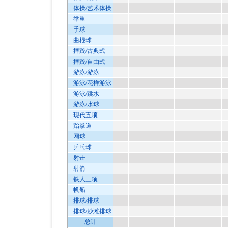
体操/艺术体操
举重
手球
曲棍球
摔跤/古典式
摔跤/自由式
游泳/游泳
游泳/花样游泳
游泳/跳水
游泳/水球
现代五项
跆拳道
网球
乒乓球
射击
射箭
铁人三项
帆船
排球/排球
排球/沙滩排球
总计