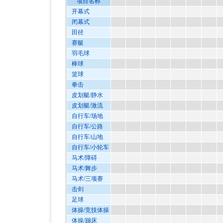
项目名称
开幕式
闭幕式
田径
赛艇
羽毛球
棒球
篮球
拳击
皮划艇/静水
皮划艇/激流
自行车/场地
自行车/公路
自行车/山地
自行车/小轮车
马术/障碍
马术/舞步
马术/三项赛
击剑
足球
体操/竞技体操
体操/蹦床