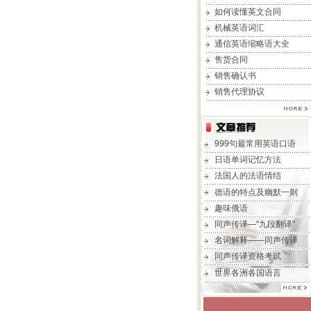
如何读懂英文合同
机械英语词汇
通信英语缩略语大全
售货合同
销售确认书
销售代理协议
999句最常用英语口语
日语单词记忆方法
法国人的法语情结
德语的特点及幽默一则
趣味俄语
同声传译—"九段翻译"
名词解释——同声传译
同声传译资格考试
世界各洲各国语言