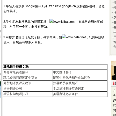
-
1.年轻人喜欢的Google翻译工具: translate.google.cn,支持很多语种，当然
-
包括英语。
-
-
2.学生朋友非常熟悉的翻译工具：
www.iciba.com ，有非常详细的词解
-
释，对了解一个词，非常有帮助。
-
-
-
3.可以知名英语论坛发个贴，寻求帮助，如
www.netat.net，只要标题吸
-
引人，自然会有很多人回复。
-
其他相关翻译文章:
商务财经英语翻译
中文翻译韩语
环境资源翻译词汇中英文
翻译中同化法和异化法区别
外贸翻译资源及建议
法语助手在线翻译
法语翻译公司
学历标准翻译英语词汇
在
英语长句翻译技巧
英语翻译必备条件
先
证
尽
间
能