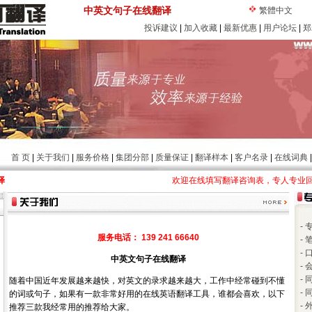
中英文句子在线翻译
繁體中文
投诉建议
|
加入收藏
|
最新优惠
|
用户论坛
|
郑
首 页
|
关于我们
|
服务价格
|
集团分部
|
质量保证
|
翻译样本
|
客户名录
|
在线词典
译
欢迎在线填写翻译咨询表，专人专业回复您的
-
服务电话： 139 241 66640
-
-
中英文句子在线翻译
-
-
随着中国近年发展越来越快，对英文的录求越来越大，工作中经常碰到不懂
-
的词或句子，如果有一款非常好用的在线英语翻译工具，谁都会喜欢，以下
-
推荐三款我经常用的推荐给大家。