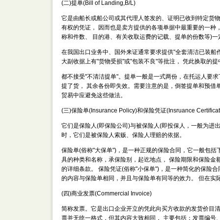
(二)提单(Bill of Landing,B/L)
它是由船长或船公司或其代理人签发的、证明已收到特定货物
有权的凭证， 因而也是卖方提供的各项单据中最重要的一种
称和件数、 目的港、有关收取运费的记载、提单的份数等)
在我国出口业务中、国外来证通常要求提供"全套清洁已装船
大副收据上有"货物受损"或"包装不良"等批注， 凭此换取的
都不接受"不清洁提单"。提单一般是一式两份，在托运人要
提了货， 其余各份即失效。需要注意的是，倒签提单和预借
贸易中应避免这些做法。
(三)保险单(Insurance Policy)和保险凭证(Insruance Certificat
它们是保险人(即保险公司)与被保险人(即投保人，一般为进
时，它们是被保险人索贩、保险人理赔的依据。
保险单(俗称"大保单")，是一种正规的保险合同，它一般包
具的种类和名称，承保险别，起讫地点， 保险期限和保险金
的详细条款。 保险凭证(俗称"小保单")，是一种简化的保
的内容与保险单相同，并且与保险单有同等的效力。 但在实
(四)商业发票(Commercial Invoice)
简称发票。它是出口企业开立的凭此向买方收款的发货价目清
票并无统一格式，但其内容大致相同， 主要包括：发票编号