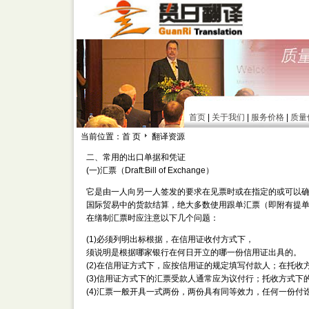
首页
|
关于我们
|
服务价格
|
质量
当前位置：首 页
翻译资源
二、常用的出口单据和凭证
(一)汇票（Draft:Bill of Exchange）
它是由一人向另一人签发的要求在见票时或在指定的或可以
国际贸易中的货款结算，绝大多数使用跟单汇票（即附有提
在缮制汇票时应注意以下几个问题：
(1)必须列明出标根据，在信用证收付方式下，
须说明是根据哪家银行在何日开立的哪一份信用证出具的。
(2)在信用证方式下，应按信用证的规定填写付款人；在托
(3)信用证方式下的汇票受款人通常应为议付行；托收方式下
(4)汇票一般开具一式两份，两份具有同等效力，任何一份付