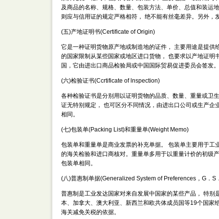
及商品的名称、规格、数量、包装方法、单价、总值和装运地
则应与信用证的规定严格相符， 绝不能有丝毫差异。另外，
(五)产地证明书(Certificate of Origin)
它是一种证明货物原产地或制造地的证件， 主要用途是提供
的国家限制从某些国家或地区进口货物， 也要求以产地证明
国，它由进出口商品检验局或中国国际贸易促进委员会签发
(六)检验证书(Ccrtificate of lnspection)
各种检验证书是分别用以证明货物的品质、数量、重量或卫生
证无特别规定， 也可区分不同情况，由进出口公司或生产企
相同。
(七)包装单(Packing List)和重量单(Weight Memo)
包装单和重量单是商业发票的补充单据。 包装单主要用于工
的海关检验和进口商核对。重量单多用于以重量计价的初级产
包装单相同。
(八)普惠制单据(Generalized System of Preferences，G．S．
普惠制是工业发达国家对来自发展中国家的某些产品， 特别
本、加拿大、澳大利亚、新西兰和欧共体成员国等19个国家
海关减免关税的依据。