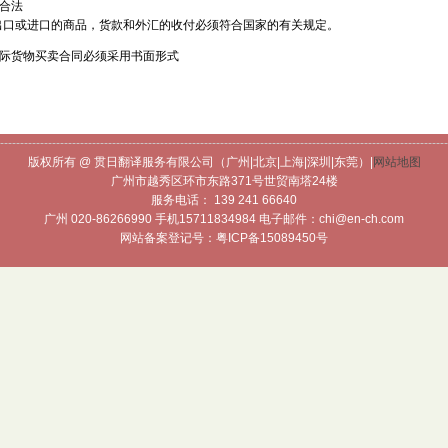
须合法
出口或进口的商品，货款和外汇的收付必须符合国家的有关规定。
国际货物买卖合同必须采用书面形式
----------------------------------------------------------------------------------------------------------------
版权所有 @ 贯日翻译服务有限公司（广州|北京|上海|深圳|东莞）|
网站地图
广州市越秀区环市东路371号世贸南塔24楼
服务电话： 139 241 66640
广州 020-86266990 手机15711834984 电子邮件：chi@en-ch.com
网站备案登记号：粤ICP备15089450号