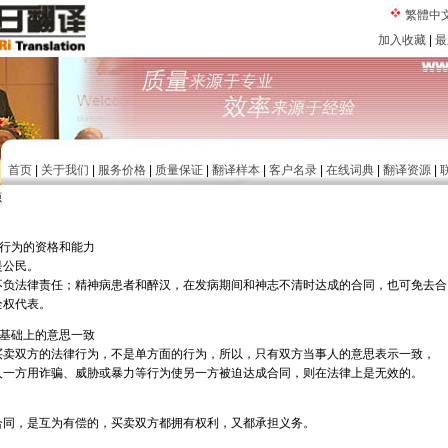
繁體中
加入收藏
|
最
首页
|
关于我们
|
服务价格
|
质量保证
|
翻译样本
|
客户名录
|
在线词典
|
翻译资源
|
源
律行为的资格和能力
是公民。
不负法律责任；精神病患者和醉汉，在发病期间和神志不清时达成的合同，也可免去合
全权代表。
愿基础上的意思一致
买卖双方的法律行为，不是单方面的行为，所以，只有双方当事人的意思表示一致，
人一方用诈骗、威胁或暴力等行为使另一方被迫达成合同，则在法律上是无效的。
合同，是互为有偿的，买卖双方都拥有权利，又都承担义务。