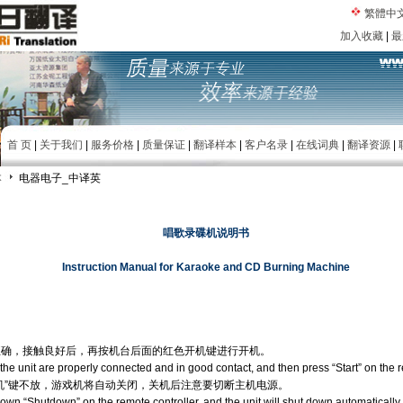
繁體中
加入收藏
|
最
首 页
|
关于我们
|
服务价格
|
质量保证
|
翻译样本
|
客户名录
|
在线词典
|
翻译资源
|
本
电器电子_中译英
唱歌录碟机说明书
Instruction Manual for Karaoke and CD Burning Machine
正确，接触良好后，再按机台后面的红色开机键进行开机。
the unit are properly connected and in good contact, and then press “Start” on the rea
机”键不放，游戏机将自动关闭，关机后注意要切断主机电源。
down “Shutdown” on the remote controller, and the unit will shut down automatically.