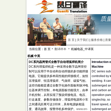
首 页
|
关于我们
|
服务价格
|
质量
当前位置：首 页
翻译样本
机械电器_中译英
机械 中英
DC系列晶闸管式全数字自动埋弧焊机简介
Introduction 
DC系列埋弧焊机是一种采用全数字晶闸管控
Machine
制可以应用于半自动和自动焊接的多功能焊接
DC series sub
电源。它能提供多种高性能的焊接模式，如恒
controlled by 
压埋弧焊、恒流埋弧焊、气保焊、碳弧气刨。
welding. It c
这些功能都是通过全数字化操作面板和脉冲电
submerged arc
位器来调节控制，本电源面板功能强大，由单
and carbon arc 
片机控制，从而实现了预设焊接电流、电压、
operation pane
行走速度、参数存储保存，埋弧焊电源和小车
singlechip, so
之间通讯距离可达100米，具有电源缺相温
travel speed,
度、通讯故障、报警停机多种保护。
www.en-
submerged arc