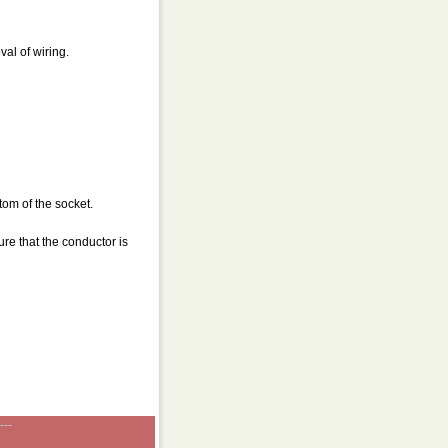
al of wiring.
tom of the socket.
re that the conductor is
---