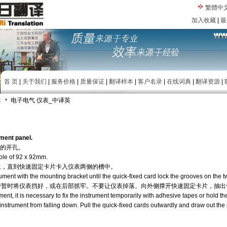
繁體中
加入收藏
|
最
首 页
|
关于我们
|
服务价格
|
质量保证
|
翻译样本
|
客户名录
|
在线词典
|
翻译资源
|
本
电子电气 仪表_中译英
ument panel.
m 的开孔。
ole of 92 x 92mm.
推上，直到快速固定卡片卡入仪表两侧的槽中。
rument with the mounting bracket until the quick-fixed card lock the grooves on the t
胶带暂时将仪表挡好，或在后部抓牢。不要让仪表掉落。向外侧撑开快速固定卡片，抽
nt, it is necessary to fix the instrument temporarily with adhesive tapes or hold th
e instrument from falling down. Pull the quick-fixed cards outwardly and draw out the