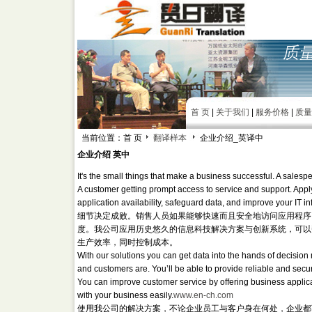
首 页
|
关于我们
|
服务价格
|
质量
当前位置：首 页
翻译样本
企业介绍_英译中
企业介绍 英中
It's the small things that make a business successful. A salesp
A customer getting prompt access to service and support. Appl
application availability, safeguard data, and improve your IT inf
细节决定成败。销售人员如果能够快速而且安全地访问应用程序
度。我公司应用历史悠久的信息科技解决方案与创新系统，可以
生产效率，同时控制成本。
With our solutions you can get data into the hands of decisi
and customers are. You’ll be able to provide reliable and sec
You can improve customer service by offering business applicati
with your business easily.
www.en-ch.com
使用我公司的解决方案，不论企业员工与客户身在何处，企业都