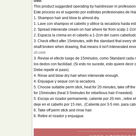
Uso:
This product suggested operating by hairdresser in profession
Este proceso es el sugerido por estilistas profesionales de Ha
1. Shampoo hair and blow to almost dry.
1. Lave con shampoo el cabello y utilice la secadora hasta est
2. Spread intenerate cream on hair where far from scalp 1-2cm
2. Esparza la crema en el cabello a 1-2cm del cuero cabelludo
3. Check effect after 15minutes, with the standard that every sh
shaft broken when drawing, that means it isn't intenerated enou
ch.com
3. Revise el efecto luego de 15minutos, como Standard cada 
los dedos con facilidad. (Si esto no sucede, esto quiere decir
Debe repetir el paso).
4. Rinse and blow dry hair when intenerate enough.
4. Enjuague y seque con la secadora.
5. Choose suitable perm stick, heat for 20 minutes, take off the
for 15minutes (heat 3-5minutes for rebellious hair if needed).
5. Escoja un rizador permanente, caliente por 20 min., retire e
deje en el cabello por 15 min.. (Caliente por 3-5 min. para cab
6. Take off perm stick and rinse hair.
6. Retire el rizador y enjuague.
------------------------------------------------