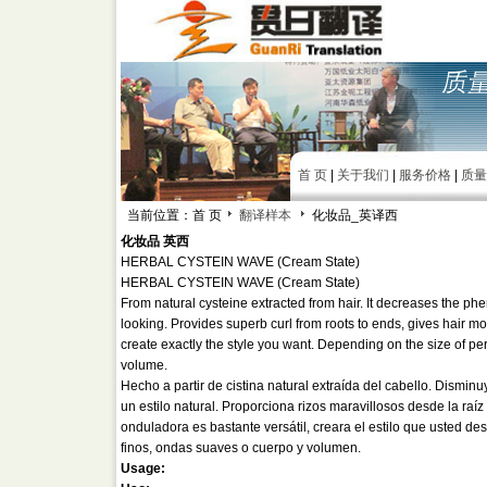
首 页
|
关于我们
|
服务价格
|
质量
当前位置：首 页
翻译样本
化妆品_英译西
化妆品 英西
HERBAL CYSTEIN WAVE (Cream State)
HERBAL CYSTEIN WAVE (Cream State)
From natural cysteine extracted from hair. It decreases the phe
looking. Provides superb curl from roots to ends, gives hair more
create exactly the style you want. Depending on the size of pe
volume.
Hecho a partir de cistina natural extraída del cabello. Dismin
un estilo natural. Proporciona rizos maravillosos desde la raíz
onduladora es bastante versátil, creara el estilo que usted de
finos, ondas suaves o cuerpo y volumen.
Usage: