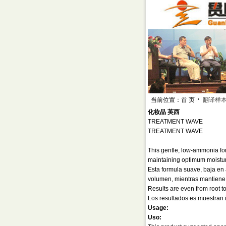
当前位置：首 页
翻译样
化妆品 英西
TREATMENT WAVE
TREATMENT WAVE
This gentle, low-ammonia for
maintaining optimum moisture 
Esta formula suave, baja en
volumen, mientras mantiene 
Results are even from root to
Los resultados es muestran i
Usage:
Uso: