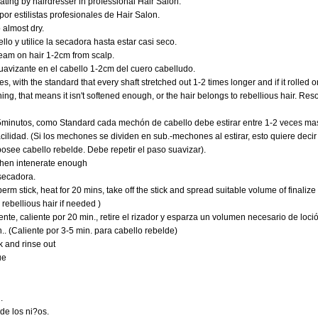
ting by hairdresser in professional Hair Salon.
por estilistas profesionales de Hair Salon.
 almost dry.
lo y utilice la secadora hasta estar casi seco.
ream on hair 1-2cm from scalp.
uavizante en el cabello 1-2cm del cuero cabelludo.
s, with the standard that every shaft stretched out 1-2 times longer and if it rolled o
ing, that means it isn't softened enough, or the hair belongs to rebellious hair. Reso
 15minutos, como Standard cada mechón de cabello debe estirar entre 1-2 veces ma
cilidad. (Si los mechones se dividen en sub.-mechones al estirar, esto quiere deci
posee cabello rebelde. Debe repetir el paso suavizar).
when intenerate enough
secadora.
rm stick, heat for 20 mins, take off the stick and spread suitable volume of finalize 
 rebellious hair if needed )
te, caliente por 20 min., retire el rizador y esparza un volumen necesario de loción
.. (Caliente por 3-5 min. para cabello rebelde)
k and rinse out
ue
.
de los ni?os.