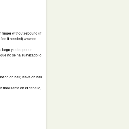
n finger without rebound (if
ften if needed).
www.en-
s largo y debe poder
r que no se ha suavizado lo
lotion on hair, leave on hair
 finalizante en el cabello,