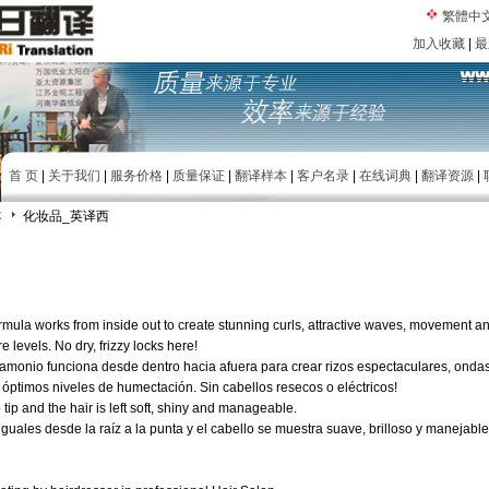
繁體中
加入收藏
|
最
首 页
|
关于我们
|
服务价格
|
质量保证
|
翻译样本
|
客户名录
|
在线词典
|
翻译资源
|
本
化妆品_英译西
mula works from inside out to create stunning curls, attractive waves, movement an
levels. No dry, frizzy locks here!
 amonio funciona desde dentro hacia afuera para crear rizos espectaculares, ondas
óptimos niveles de humectación. Sin cabellos resecos o eléctricos!
 tip and the hair is left soft, shiny and manageable.
guales desde la raíz a la punta y el cabello se muestra suave, brilloso y manejable