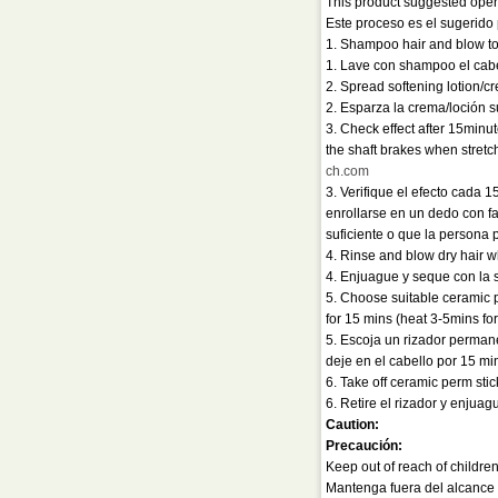
This product suggested opera
Este proceso es el sugerido 
1. Shampoo hair and blow to
1. Lave con shampoo el cabel
2. Spread softening lotion/c
2. Esparza la crema/loción s
3. Check effect after 15minute
the shaft brakes when stretch
ch.com
3. Verifique el efecto cada
enrollarse en un dedo con fa
suficiente o que la persona 
4. Rinse and blow dry hair 
4. Enjuague y seque con la 
5. Choose suitable ceramic pe
for 15 mins (heat 3-5mins for
5. Escoja un rizador permanen
deje en el cabello por 15 min
6. Take off ceramic perm stic
6. Retire el rizador y enjuag
Caution:
Precaución:
Keep out of reach of children
Mantenga fuera del alcance 