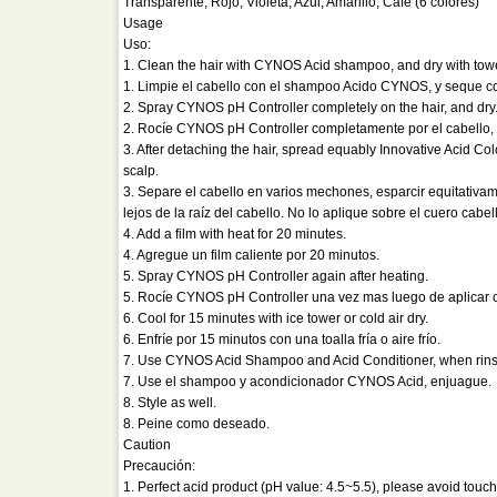
Transparente, Rojo, Violeta, Azul, Amarillo, Café (6 colores)
Usage
Uso:
1. Clean the hair with CYNOS Acid shampoo, and dry with towe
1. Limpie el cabello con el shampoo Acido CYNOS, y seque co
2. Spray CYNOS pH Controller completely on the hair, and dry
2. Rocíe CYNOS pH Controller completamente por el cabello,
3. After detaching the hair, spread equably Innovative Acid Colo
scalp.
3. Separe el cabello en varios mechones, esparcir equitativam
lejos de la raíz del cabello. No lo aplique sobre el cuero cabel
4. Add a film with heat for 20 minutes.
4. Agregue un film caliente por 20 minutos.
5. Spray CYNOS pH Controller again after heating.
5. Rocíe CYNOS pH Controller una vez mas luego de aplicar c
6. Cool for 15 minutes with ice tower or cold air dry.
6. Enfríe por 15 minutos con una toalla fría o aire frío.
7. Use CYNOS Acid Shampoo and Acid Conditioner, when rins
7. Use el shampoo y acondicionador CYNOS Acid, enjuague.
8. Style as well.
8. Peine como deseado.
Caution
Precaución:
1. Perfect acid product (pH value: 4.5~5.5), please avoid touch