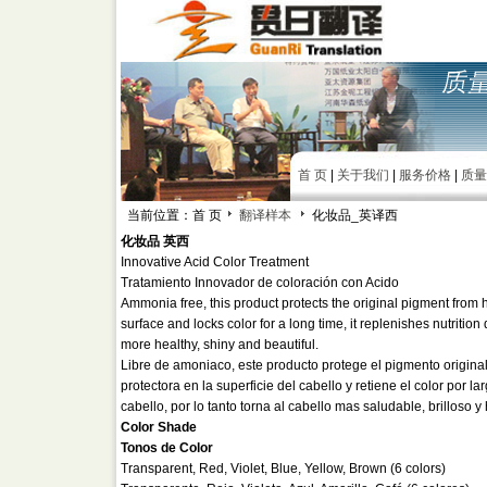
首 页
|
关于我们
|
服务价格
|
质量
当前位置：首 页
翻译样本
化妆品_英译西
化妆品 英西
Innovative Acid Color Treatment
Tratamiento Innovador de coloración con Acido
Ammonia free, this product protects the original pigment from 
surface and locks color for a long time, it replenishes nutrition 
more healthy, shiny and beautiful.
Libre de amoniaco, este producto protege el pigmento origina
protectora en la superficie del cabello y retiene el color por 
cabello, por lo tanto torna al cabello mas saludable, brilloso 
Color Shade
Tonos de Color
Transparent, Red, Violet, Blue, Yellow, Brown (6 colors)