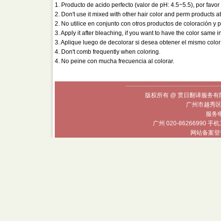
1. Producto de acido perfecto (valor de pH: 4.5~5.5), por favor e
2. Don't use it mixed with other hair color and perm products a
2. No utilice en conjunto con otros productos de coloración y
3. Apply it after bleaching, if you want to have the color same in
3. Aplique luego de decolorar si desea obtener el mismo color 
4. Don't comb frequently when coloring.
4. No peine con mucha frecuencia al colorar.
------------------------------------------------
版权所有 @ 贯日翻译服务有限
广州市越秀区
服务电话
广州 020-86266990 手机
网站备案登记