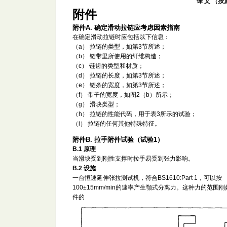
译 文 （
附件
附件A. 确定滑动拉链应考虑因素指南
在确定滑动拉链时应包括以下信息：
（a） 拉链的类型，如第3节所述；
（b） 链带里所使用的纤维构造；
（c） 链齿的类型和材质；
（d） 拉链的长度，如第3节所述；
（e） 链条的宽度，如第3节所述；
（f） 带子的宽度，如图2（b）所示；
（g） 滑块类型；
（h） 拉链的性能代码，用于表3所示的试验；
（i） 拉链的任何其他特殊特征。
附件B. 拉手附件试验（试验1）
B.1 原理
当滑块受到刚性支撑时拉手易受到张力影响。
B.2 设施
一台恒速延伸张拉测试机，符合BS1610:Part 1，可以按
100±15mm/min的速率产生颚式分离力。这种力的范围
件的