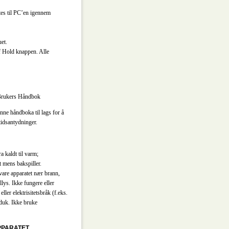
tes til PC’en igennem
et.
f Hold knappen. Alle
Brukers Håndbok
nne håndboka til lags for å
tidsantydninger.
a kaldt til varm;
 mens bakspiller.
vare apparatet nær brann,
lys. Ikke fungere eller
eller elektrisitetsbråk (f.eks.
 duk. Ikke bruke
PPARATET