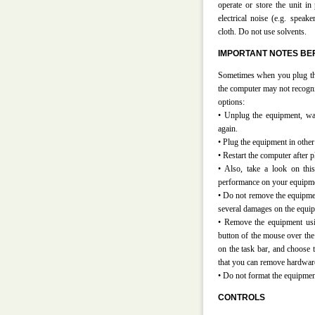
operate or store the unit in 
electrical noise (e.g. speak
cloth. Do not use solvents.
IMPORTANT NOTES BEF
Sometimes when you plug the
the computer may not recogniz
options:
• Unplug the equipment, wai
again.
• Plug the equipment in other
• Restart the computer after 
• Also, take a look on thi
performance on your equipm
• Do not remove the equipme
several damages on the equip
• Remove the equipment using
button of the mouse over the
on the task bar, and choose 
that you can remove hardwar
• Do not format the equipmen
CONTROLS