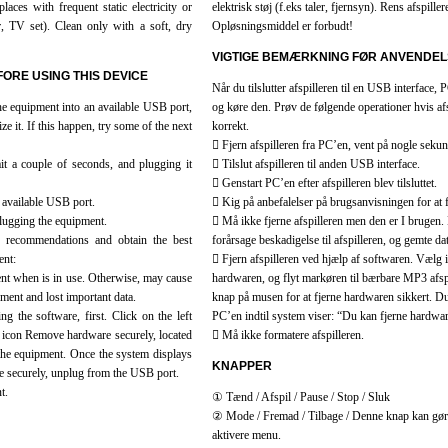
places with frequent static electricity or
elektrisk støj (f.eks taler, fjernsyn). Rens afspille
er, TV set). Clean only with a soft, dry
Opløsningsmiddel er forbudt!
VIGTIGE BEMÆRKNING FØR ANVENDEL
ORE USING THIS DEVICE
Når du tilslutter afspilleren til en USB interface
 equipment into an available USB port,
og køre den. Prøv de følgende operationer hvis af
e it. If this happen, try some of the next
korrekt.
 Fjern afspilleren fra PC’en, vent på nogle sekund
t a couple of seconds, and plugging it
 Tilslut afspilleren til anden USB interface.
 Genstart PC’en efter afspilleren blev tilsluttet.
 available USB port.
 Kig på anbefalelser på brugsanvisningen for at 
plugging the equipment.
 Må ikke fjerne afspilleren men den er I brugen.
s recommendations and obtain the best
forårsage beskadigelse til afspilleren, og gemte da
ent:
 Fjern afspilleren ved hjælp af softwaren. Vælg i
nt when is in use. Otherwise, may cause
hardwaren, og flyt markøren til bærbare MP3 afspil
ment and lost important data.
knap på musen for at fjerne hardwaren sikkert. Du 
 the software, first. Click on the left
PC’en indtil system viser: “Du kan fjerne hardwar
 icon Remove hardware securely, located
 Må ikke formatere afspilleren.
the equipment. Once the system displays
KNAPPER
e securely, unplug from the USB port.
t.
① Tænd / Afspil / Pause / Stop / Sluk
② Mode / Fremad / Tilbage / Denne knap kan gøre
aktivere menu.