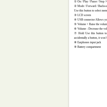
① On / Play / Pause / Stop /
② Mode / Forward / Backwa
Use this button to select men
③ LCD screen
④ USB connector Allows you
⑤ Volume + Raise the volum
⑥ Volume - Decrease the vol
⑦ Hold Use this button to
accidentally a button, it won
⑧ Earphones input jack
⑨ Battery compartment