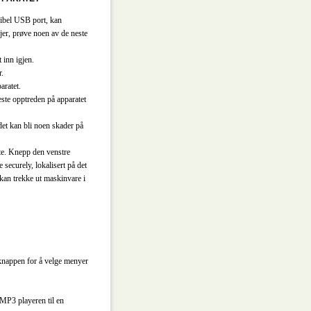
nibel USB port, kan
jer, prøve noen av de neste
 inn igjen.
r.
aratet.
este opptreden på apparatet
det kan bli noen skader på
te. Knepp den venstre
ecurely, lokalisert på det
 kan trekke ut maskinvare i
nappen for å velge menyer
MP3 playeren til en