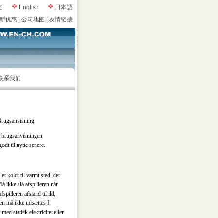
文
English
日本語
新优惠
|
公司地图
|
友情链接
联系我们
Brugsanvisning
s brugsanvisningen
dt til nytte senere.
et koldt til varmt sted, det
å ikke slå afspilleren når
pilleren afstand til ild,
en må ikke udsættes I
med statisk elektricitet eller