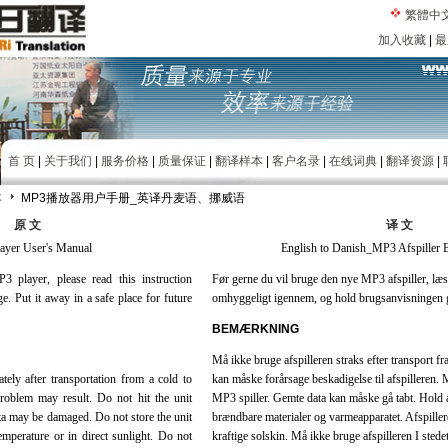
繁體中
加入收藏
|
最
首 页
|
关于我们
|
服务价格
|
质量保证
|
翻译样本
|
客户名录
|
在线词典
|
翻译资源
|
本
MP3播放器用户手册_英译丹麦语、挪威语
原 文
译 文
ayer User's Manual
English to Danish_MP3 Afspiller 
 player, please read this instruction
Før gerne du vil bruge den nye MP3 afspiller, læ
. Put it away in a safe place for future
omhyggeligt igennem, og hold brugsanvisningen go
BEMÆRKNING
Må ikke bruge afspilleren straks efter transport fra 
ely after transportation from a cold to
kan måske forårsage beskadigelse til afspilleren. M
roblem may result. Do not hit the unit
MP3 spiller. Gemte data kan måske gå tabt. Hold afs
a may be damaged. Do not store the unit
brændbare materialer og varmeapparatet. Afspiller
temperature or in direct sunlight. Do not
kraftige solskin. Må ikke bruge afspilleren I stedet 