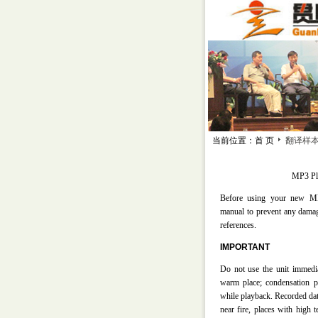
当前位置：首 页
翻译样
MP3 Pl
Before using your new MP3
manual to prevent any damage
references.
IMPORTANT
Do not use the unit immediat
warm place; condensation p
while playback. Recorded dat
near fire, places with high 