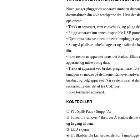
Noen ganger plugger du apparatet inntil en dispo
datamaskinen din ikke arnekjenne det. Hvis det sk
opsjonene:
• Trekk ut apparatet, vent et øyeblikk, og plugg det
• Plugg apparatet inn annen disponible USB porte
• Gjenoppta datamaskinen din etter innplugger app
• Se også på disse anbefallingener og skaffe det b
ditt:
• Ikke trekke ut apparatet mens det brukes. Ellers 
apparatet og miste viktig data.
• Trekk ut apparatet ved bruker programvare, førs
knappen av mouse på det ikonet Remove hardware s
taskbar, og velg apparatet. Når system viser at du
sikkerhet,trekker det ut fra USB port.
• Ikke formatere apparatet.
KONTROLLER
① På / Spill/ Paus / Stopp / Av
② Toneart /Framover / Bakover Å brukke denne k
og få gang til dem.
③ LCD skjerm
④ USBkobler Du kan bruker det for å innplugge 