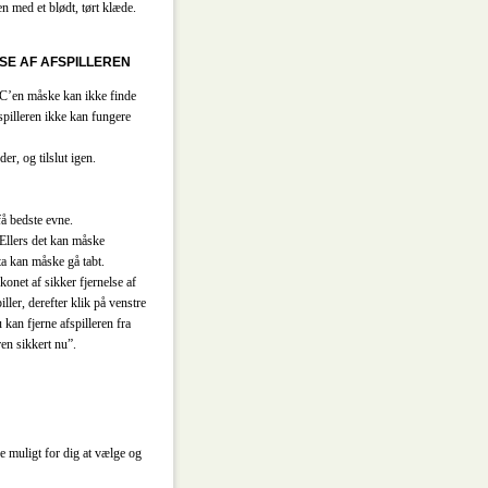
ren med et blødt, tørt klæde.
SE AF AFSPILLEREN
, PC’en måske kan ikke finde
spilleren ikke kan fungere
er, og tilslut igen.
få bedste evne.
 Ellers det kan måske
ta kan måske gå tabt.
konet af sikker fjernelse af
ler, derefter klik på venstre
kan fjerne afspilleren fra
en sikkert nu”.
 muligt for dig at vælge og