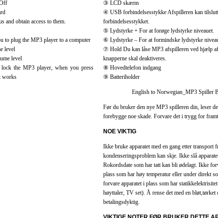
 Off
③ LCD skærm
rd
④ USB forbindelsesstykke Afspilleren kan tilslut
us and obtain access to them.
forbindelsesstykket.
⑤ Lydstyrke + For at forøge lydstyrke niveauet.
 to plug the MP3 player to a computer
⑥ Lydstyrke – For at formindske lydstyrke niveau
e level
⑦ Hold Du kan låse MP3 afspilleren ved hjælp a
ume level
knapperne skal deaktiveres.
 lock the MP3 player, when you press
⑧ Hovedtelefon indgang
’t works
⑨ Batteriholder
English to Norwegian_MP3 Spiller 
Før du bruker den nye MP3 spilleren din, leser de
forebygge noe skade. Forvare det i trygg for fram
NOE VIKTIG
Ikke bruke apparatet med en gang etter transport fr
kondenseringsproblem kan skje. Ikke slå apparatet
Rokordsdate som har tatt kan bli ødelagt. Ikke for
plass som har høy temperatur eller under direkt sol
forvare apparatet i plass som har statikkelektrisitet 
høyttaler, TV set). Å rense det med en bløt,tørket
betalingsdyktig.
VIKTIGE NOTER FØR BRUKER DETTE A