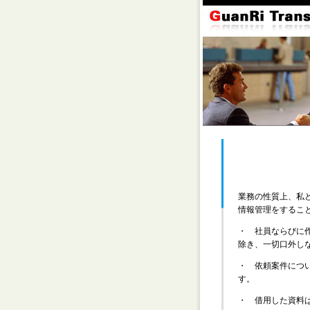
業務の性質上、私
情報管理をするこ
・ 社員ならびに
除き、一切口外し
・ 依頼案件につ
す。
・ 借用した資料