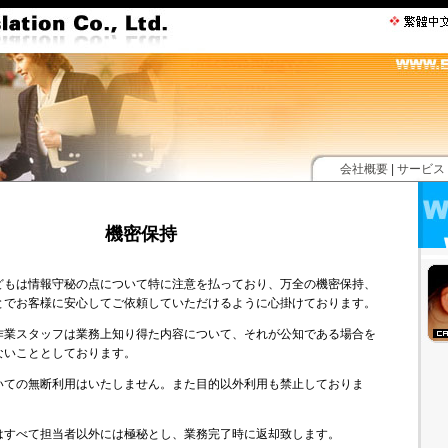
会社概要
|
サービス
機密保持
どもは情報守秘の点について特に注意を払っており、万全の機密保持、
とでお客様に安心してご依頼していただけるように心掛けております。
作業スタッフは業務上知り得た内容について、それが公知である場合を
ないこととしております。
いての無断利用はいたしません。また目的以外利用も禁止しておりま
はすべて担当者以外には極秘とし、業務完了時に返却致します。