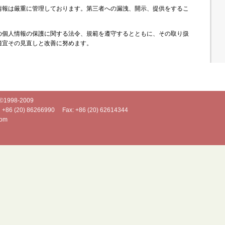
情報は厳重に管理しております。第三者への漏洩、開示、提供をするこ
の個人情報の保護に関する法令、規範を遵守するとともに、その取り扱
適宜その見直しと改善に努めます。
998-2009
+86 (20) 86266990
Fax: +86 (20) 62614344
com