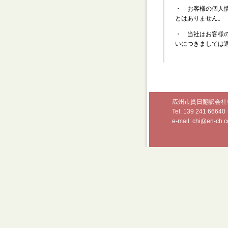
・ お客様の個人
とはありません。
・ 当社はお客様
いにつきましては
広州市貫日翻訳会社©1
Tel:
139 241 66640
e-mail: chi@en-ch.