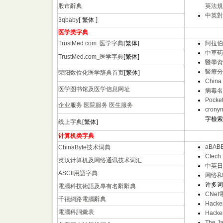
股市辭典
英法規
中英對
3qbaby
[ 繁体 ]
医学类字典
TrustMed.com
_医学字典
[繁体]
阿拉伯
中草药
TrustMed.com
_医学字典
[繁体]
醫學資
醫療分
荣阳数位化医学辞典首页
[繁体]
China
医学图书馆及医学信息网址
病毒名
Pocket
企业服务 医院服务 医生服务
cronym
字檢索
线上字典
[繁体]
计算机类字典
aBAB
ChinaByte
技术词典
Ctech
英汉计算机及网络通讯技术词汇
中英日
ASCII用語字典
网络和
许多词
電腦科技術語及專有名辭辭典
CNet電
千禧網路電腦辭典
Hacker
電腦科詞彙表
Hacker
The Ja