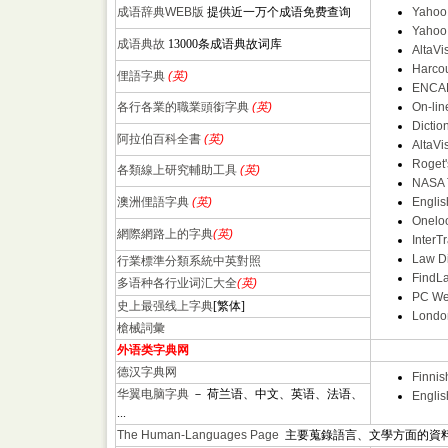
成语辞典WEB版
提供近一万个成语免费查询
Yahoo!
Yaho
成语典故
13000条成语典故词库
AltaVi
Harcou
俚語字典
(英)
ENCART
各行各業的職業頭銜字典
(英)
On-lin
Dictio
阿拉伯百科全書
(英)
AltaVi
Roget'
各類線上研究輔助工具
(英)
NASA 
澳洲俚語字典
(英)
Englis
Onelo
網際網路上的字典
(英)
InterT
Law Di
行業標準分類系統中英對照
FindL
多语种各行业词汇大全
(英)
PC We
史上最强线上字典
[繁体]
Londo
槍械詞彙
外语类字典网
德汉字典网
Finnis
华翼电脑字典
－ 荷兰语、中文、英语、法语、
Englis
...
The Human-Languages Page
主要蒐錄語言、文學方面的資