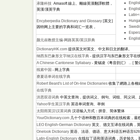
Englis
承隆科技
Amasoft
線上、離線英漢翻譯軟體，
Englis
英漢/漢英字典
Latin<
Hungar
Encyberpedia Dictionary and Glossary
[英文]
Swedis
因特网上主要的字典和词汇一览表，
Espera
Englis
颜元叔教授主编-网路英英/英汉辞典
DictionaryHK.com
提供英文对英文、中文和日文的翻译。
纳西东巴象形文字纳汉在线字典
- 提供汉字与东巴象形文字在
A Chinese-Cantonese Syllabary
- 黄锡凌《粤音韵汇》 ... [ 繁
线索中国
- 网上字典
赛夏语单词在线字典
Robert Beard's List of On-line Dictionaries
收集了網路上各種
在线字典
洪恩双语词典
中英文查询，提供词义、例句、词组、同义词、
Yahoo
学生英汉字典
英语单词查询、举例
太阳雨英汉\汉英词典
汉语输入方式：拼音、简体繁体
YourDictionary.com
几十个语种和数百本词典的在线检索，最
LEO English-German Dictionary
英文、德文互译在线词典，
Onelook Dictionary
英语、法语、德语、意大利语五种语言62
Latin-English Dictionary
在线拉丁语和英语词典，历史较久，