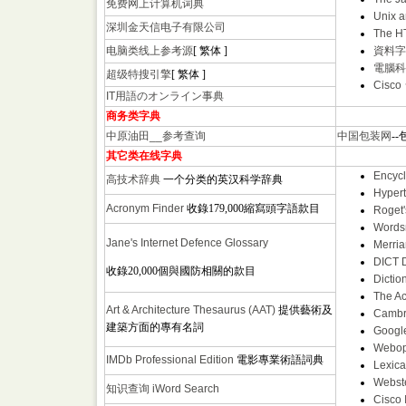
免费网上计算机词典
Unix a
深圳金天信电子有限公司
The H
电脑类线上参考源
[ 繁体 ]
資料字彙/
電腦科
超级特搜引擎
[ 繁体 ]
Cis
IT用語のオンライン事典
商务类字典
中原油田__参考查询
中国包装网
-
其它类在线字典
Encycl
高技术辞典
一个分类的英汉科学辞典
Hyper
Acronym Finder
收錄179,000縮寫頭字語款目
Roget'
Words
Jane's Internet Defence Glossary
Merri
DICT 
收錄20,000個與國防相關的款目
Dictio
The A
Art & Architecture Thesaurus (AAT)
提供藝術及
Cambri
建築方面的專有名詞
Googl
Webop
IMDb Professional Edition
電影專業術語詞典
Lexica
Webste
知识查询
iWord Search
Cisco 