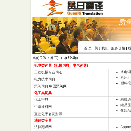
首 页
|
关于我们
|
服务价格
|
当前位置：首 页
在线词典
机电类词典（机械词典、电气词典)
水电词
工程机械专业词汇
机床行
电力技术词典
塑料模
泵阀词典
中国泵阀网
化工类词典
化工字典
紡織迪
織品服
中华涂料网
化妝品
互動化學名詞對照
法律类字典
法律翻译网
Approv