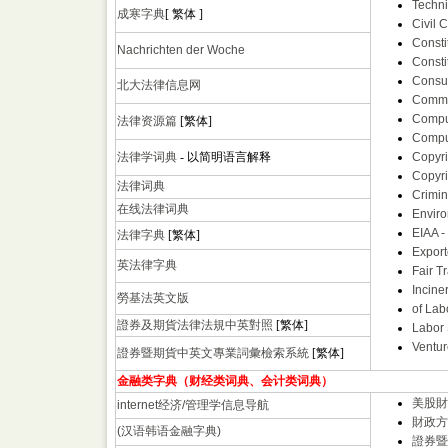
Techni
成寒字典
[ 繁体 ]
Civil 
Consti
Nachrichten der Woche
Consti
Consu
北大法律信息网
Commo
Comput
法律资源篇
[繁体]
Comput
法律学词典
- 以简明语言解释
Copyr
Copyri
法律词典
Crimin
在线法律词典
Enviro
EIAA -
法律字典
[繁体]
Export
英法律字典
Fair T
Incine
勞基法英文版
of Lab
證券及期貨法律法規中英對照
[繁体]
Labor 
Ventur
證券暨期貨中英文專業詞彙檢索系統
[繁体]
金融类字典（财经类词典、会计类词典）
美股財
internet经济/管理学信息导航
財政方
(汉语韩语金融字典)
證券暨