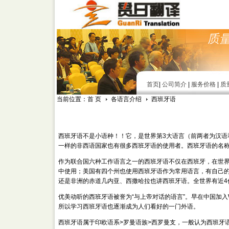
首页
|
公司简介
|
服务价格
|
质
当前位置：首 页
各语言介绍
西班牙语
西班牙语不是小语种！！它，是世界第3大语言（前两者为汉语
一样的非西语国家也有很多西班牙语的使用者。西班牙语的名称E
作为联合国六种工作语言之一的西班牙语不仅在西班牙，在世
中使用；美国有四个州也使用西班牙语作为常用语言，有自己
还是非洲的赤道几内亚、西撒哈拉也讲西班牙语。全世界有近4
优美动听的西班牙语被誉为“与上帝对话的语言”。早在中国加
所以学习西班牙语也逐渐成为人们看好的一门外语。
西班牙语属于印欧语系>罗曼语族>西罗曼支，一般认为西班牙语