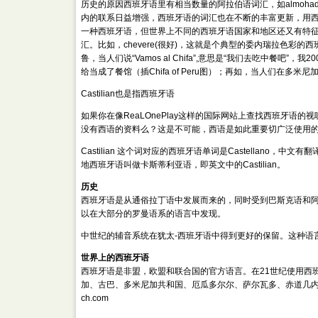
历史的原因西班牙语里有相当数量的阿拉伯语词汇，如almoh
内的联系日益增强，西班牙语的词汇也在不断的丰富更新，用西班牙人自己的
一种西班牙语，但世界上不同的西班牙语国家和地区还又有特征
汇。比如，chevere(很好)，这就是个典型的委内瑞拉色
鲁，当人们说“Vamos al Chifa”,意思是“我们去吃中餐吧”
给当成了餐馆（插Chifa of Peru图）；再如，当人们在多米尼加
Castilian也是指西班牙语
如果你在像ReaLOnePlay这样的国际网站上查找西班牙语的
没有西语的资料么？这是不可能，西语是如此重要切广泛使用的一个语
Castilian 这个词对应的西班牙语单词是Castellan
地西班牙语叫做卡斯蒂利亚语，即英文中的Castilian。
历史
西班牙语是从通俗拉丁语中发展而来的，同时受到巴斯克语和
以在大部分的罗曼语系的语言中发现。
中世纪的辅音系统在犹太-西班牙语中得到更好的保留。这种语
世界上的西班牙语
西班牙语是非盟，欧盟和联合国的官方语言。在21世纪使用西
加、古巴、多米尼加共和国、厄瓜多尔尔、萨尔瓦多、赤道几内亚、危地马拉
ch.com
北京翻译电话：139 241 66640
上海翻译电话：139 241 6664