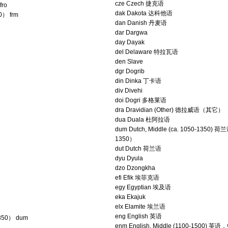
cze Czech 捷克语
ro
dak Dakota 达科他语
） frm
dan Danish 丹麦语
dar Dargwa
day Dayak
del Delaware 特拉瓦语
den Slave
dgr Dogrib
din Dinka 丁卡语
div Divehi
doi Dogri 多格莱语
dra Dravidian (Other) 德拉威语（其它）
dua Duala 杜阿拉语
dum Dutch, Middle (ca. 1050-135
1350）
dut Dutch 荷兰语
dyu Dyula
dzo Dzongkha
efi Efik 埃菲克语
egy Egyptian 埃及语
eka Ekajuk
elx Elamite 埃兰语
eng English 英语
50） dum
enm English, Middle (1100-1500)