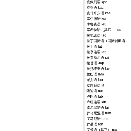
克佩列语 kpe
克钦语 kac
克什米尔语 kas
库尔德语 kur
库鲁克语 kru
库希特语（其它） cus
拉地诺语 lad
拉丁国际语（国际辅助语） -i
拉丁语 lat
拉亨达语 lah
拉贾斯坦语 raj
拉普语 -lap
拉托维亚语 lav
兰巴语 lam
老挝语 lao
立陶宛语 lit
隆迪语 run
卢巴语 lub
卢旺达语 kin
路易塞诺语 lui
罗马尼亚语 rum
罗马尼语 rom
罗曼语 roh
罗曼语（其它） roa