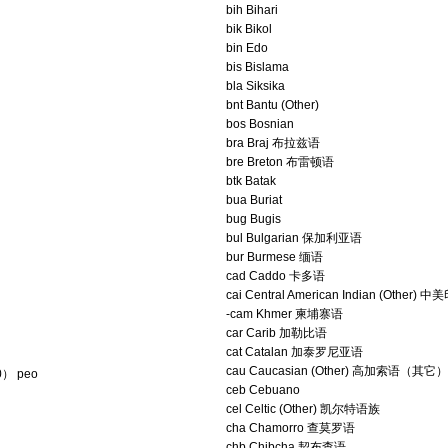
bih Bihari
bik Bikol
bin Edo
bis Bislama
bla Siksika
bnt Bantu (Other)
bos Bosnian
bra Braj 布拉兹语
bre Breton 布雷顿语
btk Batak
bua Buriat
bug Bugis
bul Bulgarian 保加利亚语
bur Burmese 缅语
cad Caddo 卡多语
cai Central American Indian (Oth
-cam Khmer 柬埔寨语
car Carib 加勒比语
cat Catalan 加泰罗尼亚语
cau Caucasian (Other) 高加索语（其它）
） peo
ceb Cebuano
cel Celtic (Other) 凯尔特语族
cha Chamorro 查莫罗语
chb Chibcha 契布查语