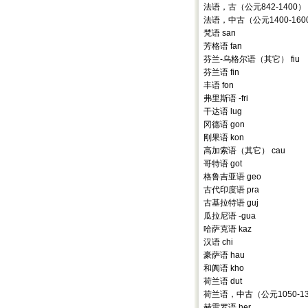
法语，古（公元842-1400） f
法语，中古（公元1400-1600
梵语 san
芳格语 fan
芬兰-乌格尔语（其它） fiu
芬兰语 fin
丰语 fon
弗里斯语 -fri
干达语 lug
冈德语 gon
刚果语 kon
高加索语（其它） cau
哥特语 got
格鲁吉亚语 geo
古代印度语 pra
古基拉特语 guj
瓜拉尼语 -gua
哈萨克语 kaz
汉语 chi
豪萨语 hau
和阗语 kho
荷兰语 dut
荷兰语，中古（公元1050-13
赫雷罗语 her