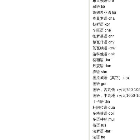
布雷顿语 bre
藏语 tib
策姆希亚语 tsi
查莫罗语 cha
朝鲜语 kor
车臣语 che
彻罗基语 chr
楚瓦什语 chv
茨瓦纳语 -tsw
达科他语 dak
鞑靼语 -tar
丹麦语 dan
掸语 shn
德拉威语（其它） dra
德语 ger
德语，古高低（公元750-105
德语，中高地（公元1050-15
丁卡语 din
杜阿拉语 dua
多格莱语 doi
多语种的 mul
俄语 rus
法罗语 -far
法语 fre