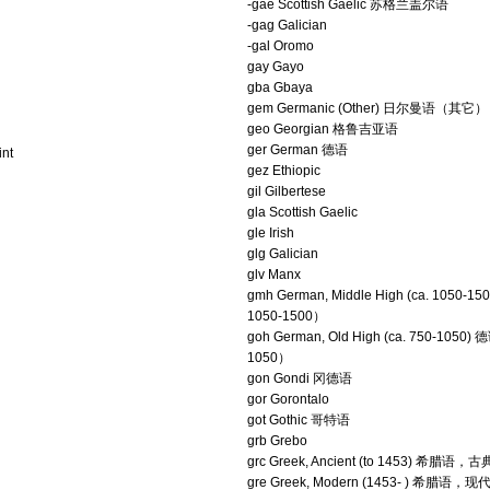
-gae Scottish Gaelic 苏格兰盖尔语
-gag Galician
-gal Oromo
gay Gayo
gba Gbaya
gem Germanic (Other) 日尔曼语（其它）
geo Georgian 格鲁吉亚语
ger German 德语
nt
gez Ethiopic
gil Gilbertese
gla Scottish Gaelic
gle Irish
glg Galician
glv Manx
gmh German, Middle High (ca. 10
1050-1500）
goh German, Old High (ca. 750-1
1050）
gon Gondi 冈德语
gor Gorontalo
got Gothic 哥特语
grb Grebo
grc Greek, Ancient (to 1453) 希腊语，古
gre Greek, Modern (1453- ) 希腊语，现