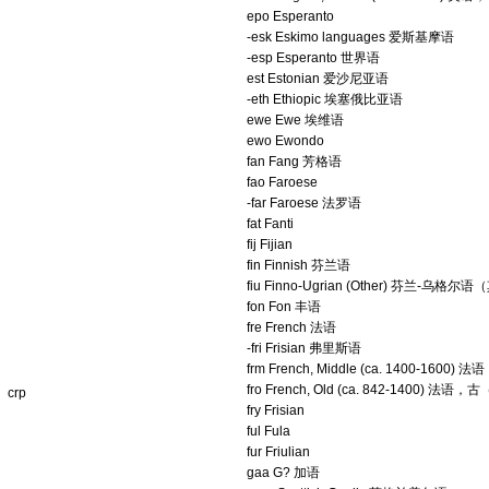
epo Esperanto
-esk Eskimo languages 爱斯基摩语
-esp Esperanto 世界语
est Estonian 爱沙尼亚语
-eth Ethiopic 埃塞俄比亚语
ewe Ewe 埃维语
ewo Ewondo
fan Fang 芳格语
fao Faroese
-far Faroese 法罗语
fat Fanti
fij Fijian
fin Finnish 芬兰语
fiu Finno-Ugrian (Other) 芬兰-乌格尔
fon Fon 丰语
fre French 法语
-fri Frisian 弗里斯语
frm French, Middle (ca. 1400-160
fro French, Old (ca. 842-1400) 法语
crp
fry Frisian
ful Fula
fur Friulian
gaa G? 加语