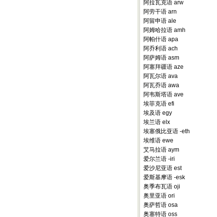
阿拉瓦克语 arw
阿劳干语 arn
阿留申语 ale
阿姆哈拉语 amh
阿帕什语 apa
阿乔利语 ach
阿萨姆语 asm
阿塞拜疆语 aze
阿瓦尔语 ava
阿瓦乔语 awa
阿韦斯塔语 ave
埃菲克语 efi
埃及语 egy
埃兰语 elx
埃塞俄比亚语 -eth
埃维语 ewe
艾马拉语 aym
爱尔兰语 -iri
爱沙尼亚语 est
爱斯基摩语 -esk
奥季布瓦语 oji
奥里亚语 ori
奥萨哲语 osa
奥塞特语 oss