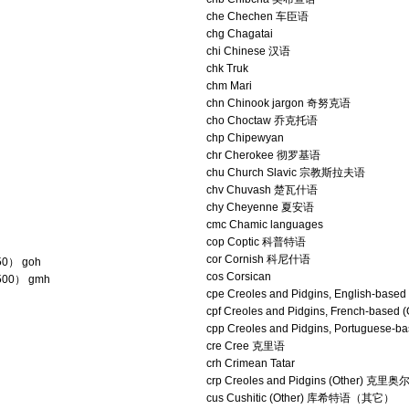
che Chechen 车臣语
chg Chagatai
chi Chinese 汉语
chk Truk
chm Mari
chn Chinook jargon 奇努克语
cho Choctaw 乔克托语
chp Chipewyan
chr Cherokee 彻罗基语
chu Church Slavic 宗教斯拉夫语
chv Chuvash 楚瓦什语
chy Cheyenne 夏安语
cmc Chamic languages
cop Coptic 科普特语
cor Cornish 科尼什语
0） goh
cos Corsican
00） gmh
cpe Creoles and Pidgins, English-based 
cpf Creoles and Pidgins, French-based (
cpp Creoles and Pidgins, Portuguese-ba
cre Cree 克里语
crh Crimean Tatar
crp Creoles and Pidgins (Other
cus Cushitic (Other) 库希特语（其它）