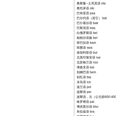
奥斯曼--土耳其语 ota
奥托米语 oto
巴布亚语 paa
巴尔代语（其它） bat
巴什基尔语 bak
巴斯克语 baq
白俄罗斯语 bel
柏柏尔语族 ber
班巴拉语 bam
班图语 swa
保加利亚语 bul
北美印第安语 nai
北苏格兰语 nso
俾路支语 bal
别姆巴语 bem
别扎语 bej
冰岛语 ice
波兰语 pol
波斯语 per
波斯语，古（公元前600-400
钵罗维语 pal
博杰普尔语 bho
布拉兹语 bra