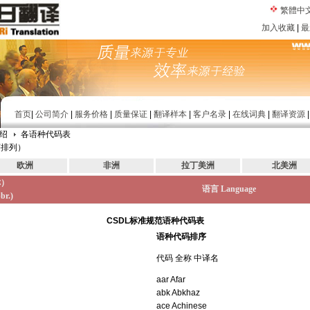
繁體中
加入收藏
|
最
首页
|
公司简介
|
服务价格
|
质量保证
|
翻译样本
|
客户名录
|
在线词典
|
翻译资源
绍
各语种代码表
序排列）
欧洲
非洲
拉丁美洲
北美洲
称）
语言 Language
br.)
CSDL标准规范语种代码表
语种代码排序
代码 全称 中译名
aar Afar
abk Abkhaz
ace Achinese