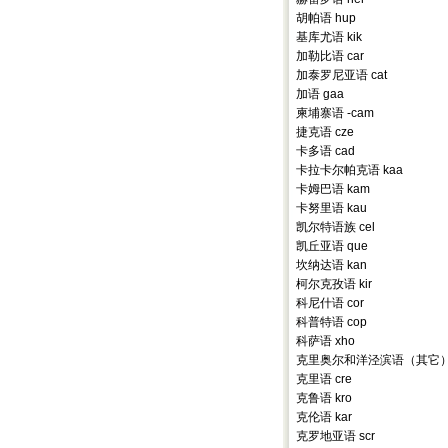
胡帕语 hup
基库尤语 kik
加勒比语 car
加泰罗尼亚语 cat
加语 gaa
柬埔寨语 -cam
捷克语 cze
卡多语 cad
卡拉卡尔帕克语 kaa
卡姆巴语 kam
卡努里语 kau
凯尔特语族 cel
凯丘亚语 que
坎纳达语 kan
柯尔克孜语 kir
科尼什语 cor
科普特语 cop
科萨语 xho
克里奥尔和洋泾滨语（其它） 
克里语 cre
克鲁语 kro
克伦语 kar
克罗地亚语 scr