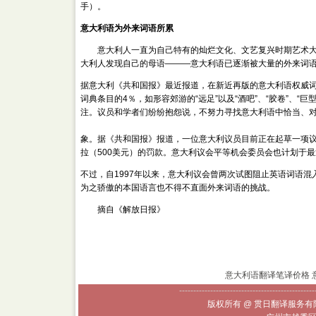
手）。
意大利语为外来词语所累
意大利人一直为自己特有的灿烂文化、文艺复兴时期艺术大
大利人发现自己的母语———意大利语已逐渐被大量的外来词语
据意大利《共和国报》最近报道，在新近再版的意大利语权威词典—
词典条目的4％，如形容郊游的“远足”以及“酒吧”、“胶卷”、
注。议员和学者们纷纷抱怨说，不努力寻找意大利语中恰当、对应广州 020-
北京翻译电话：139 241 66640
上海翻译电话：139 241 6664
象。据《共和国报》报道，一位意大利议员目前正在起草一项议
拉（500美元）的罚款。意大利议会平等机会委员会也计划于最
不过，自1997年以来，意大利议会曾两次试图阻止英语词语
为之骄傲的本国语言也不得不直面外来词语的挑战。
摘自《解放日报》
意大利语翻译笔译价格
------------------------------------------------
版权所有 @ 贯日翻译服务有限