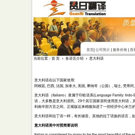
首页
|
公司简介
|
服务价格
|
质
当前位置：首 页
各语言介绍
意大利语
意大利语在以下国家使用:
阿根廷, 巴西, 法国, 加拿大, 美国, 摩纳哥（公国）, 瑞士, 梵蒂冈
意大利语（Italiano）隶属于印欧语系(Language Family: In
语，大多数是意大利居民。29个其它国家居民使用意大利语，
利南半部方言之间。正规版近来稍微加进了一些经济中心米兰
意大利语和拉丁语一样，有长辅音。其他的拉丁语族的语言，
意大利语英中对照简要说明
Italian is considered by many to be the most beautiful of the wo