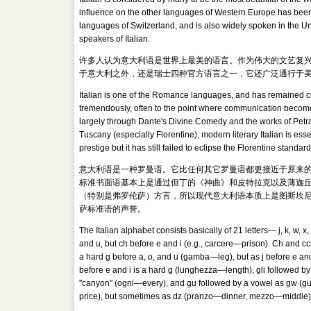
influence on the other languages of Western Europe has been pr
languages of Switzerland, and is also widely spoken in the Uni
speakers of Italian.
许多人认为意大利语是世界上最美的语言。作为伟大的文艺复
于意大利之外，还是瑞士四种官方语言之一，它还广泛通行于
Italian is one of the Romance languages, and has remained close
tremendously, often to the point where communication becomes
largely through Dante's Divine Comedy and the works of Petra
Tuscany (especially Florentine), modern literary Italian is e
prestige but it has still failed to eclipse the Florentine standard
意大利语是一种罗曼语。它比任何其它罗曼语都更接近于原来
标准书面语基本上是通过但丁的《神曲》和皮特拉克以及薄迦
（特别是弗罗伦萨）方言，所以现代意大利语本质上是图斯坎尼
萨标准语的声誉。
The Italian alphabet consists basically of 21 letters— j, k, w, 
and u, but ch before e and i (e.g., carcere—prison). Ch and 
a hard g before a, o, and u (gamba—leg), but as j before e an
before e and i is a hard g (lunghezza—length), gli followed by a
"canyon" (ogni—every), and gu followed by a vowel as gw (g
price), but sometimes as dz (pranzo—dinner, mezzo—middle).