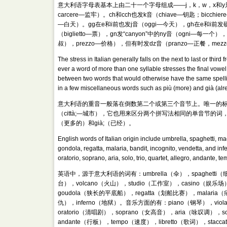
意大利语字母表基本上由二十一个字母组成——j，k，w，x和y只
carcere—监牢）。ch和cch也发k音（chiave—钥匙；bicch
—白天）。gg在e和i前也发j音（oggi—今天），gh在e和i前发硬g音
（biglietto—票），gn发“canyon”中的ny音（ogni—每
叔），prezzo—价格），但有时发dz音（pranzo—正餐，mezz
The stress in Italian generally falls on the next to last or thir
ever a word of more than one syllable stresses the final vowel (
between two words that would otherwise have the same spellin
in a few miscellaneous words such as più (more) and già (alr
意大利语的重音一般落在倒数第二个或第三个音节上。唯一的标
（città;—城市），它也用来区分两个拼写法相同的单音节的词，
（更多的）和già;（已经）。
English words of Italian origin include umbrella, spaghetti, mac
gondola, regatta, malaria, bandit, incognito, vendetta, and infe
oratorio, soprano, aria, solo, trio, quartet, allegro, andante, t
英语中，源于意大利语的词有：umbrella（伞），spaghetti（细
台），volcano（火山），studio（工作室），casino（娱乐场
goudola（狭长的平底船），regatta（划船比赛），malaria（
仇），inferno（地狱）。音乐方面的有：piano（钢琴），viol
oratorio（清唱剧），soprano（女高音），aria（咏叹调），s
andante（行板），tempo（速度），libretto（歌词），stacc