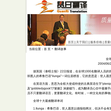
首页
|
关于我们
|
服务价格
|
质量
当前位置：首 页
翻译故事
全
2004/0
据英国《泰晤士报》22日报道，在全球1000名翻译人员的
班图人的希鲁巴语“ilunga”一词位居榜首，它的意思是：世人
在英语方面，意思为全权大使或特使的古典英语生字“plenipotenti
及“gobbledygook”(?筻赂】涞挠镅?)，成为翻译员心目
员不只要翻译语言，更要翻译文化。有时候，一种文化有的事物
全球十大最难翻译单词
1.Ilunga：希鲁巴语，世人愿意以德报怨两次，但决不会有