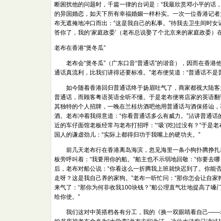
断困扰他的问题时，千篇一律的台词是：“我最欣赏邓小平的话，
的异国婚恋，如天下所有幸福婚姻一样朴实。一次一位香港记者
布无遮掩地冲口而出：“这是我自己的私事。”待我去卫生间时女
答你了，我的‘家庭政委’（老布总说娶了个北京来的家庭政委）
老布在香港“煲冬瓜”
老布会“煲冬瓜”（广东口音“普通话”的谐音），因而在香港
通话真流利，比我们讲得还要标准。”老布便笑道：“普通话不是
如今随着香港回归普通话终于扬眉吐气了，商家都视大陆客为
普通话，而顾客粤语英语全听不懂。于是老布便将店家的英语翻
其独特的个人招牌，一晚在兰桂坊酒吧他用普通话与酒保搭讪，
酒。老布冲着我得意道：“你看普通话多么有威力。”沾讲普通
近的车仔面馆老板经常与老布打招呼：“‘吸’(吃)过没有？”于
国人的谦虚劲儿：“实际上都得归功于我嘴上的硬功夫。”
前几天老布行在香港离岛海滨，忽见海里一条小狗扑腾挣扎着
板旁呼叫着：“我要用你的船。”船主也不示弱地回敬：“你要去
后，老布对船公说：“你看这么一折腾我上班就快迟到了。你能否
走呀？这是我自己养的家狗。”老布一听忙问：“那你怎会让自家
来气了：“那你为何非收我100块钱？”船公理直气壮地提高了
给你使。”
我们这对中英搭档各有分工，我的《换一双眼睛看自己——老