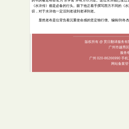
的书房被老布命名为“水学斋”并有方印为证。这位水浒痴已读过
《水浒传》都是必备的行头。眼下他正着手撰写西方不同的《水
叹，对于水浒他一定活到老读到老译到老。
显然老布是位背负着沉重使命感的坚定独行僧。编辑/刘冬
------------------------------------------------
版权所有 @ 贯日翻译服务有限
广州市越秀区
服务电话
广州 020-86266990 手机
网站备案登记