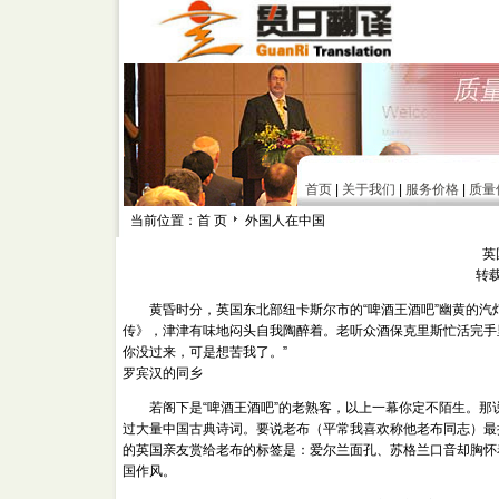
首页
|
关于我们
|
服务价格
|
质量
当前位置：首 页
外国人在中国
英
转
黄昏时分，英国东北部纽卡斯尔市的“啤酒王酒吧”幽黄的汽
传》，津津有味地闷头自我陶醉着。老听众酒保克里斯忙活完手里
你没过来，可是想苦我了。”
罗宾汉的同乡
若阁下是“啤酒王酒吧”的老熟客，以上一幕你定不陌生。那说
过大量中国古典诗词。要说老布（平常我喜欢称他老布同志）最
的英国亲友赏给老布的标签是：爱尔兰面孔、苏格兰口音却胸怀
国作风。