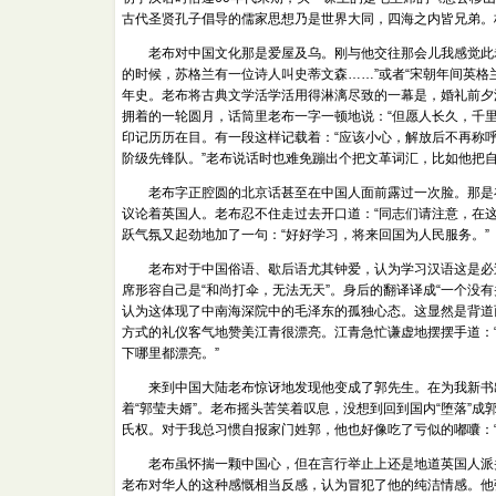
古代圣贤孔子倡导的儒家思想乃是世界大同，四海之内皆兄弟。
老布对中国文化那是爱屋及乌。刚与他交往那会儿我感觉此老
的时候，苏格兰有一位诗人叫史蒂文森……”或者“宋朝年间英格
年史。老布将古典文学活学活用得淋漓尽致的一幕是，婚礼前夕
拥着的一轮圆月，话筒里老布一字一顿地说：“但愿人长久，千
印记历历在目。有一段这样记载着：“应该小心，解放后不再称
阶级先锋队。”老布说话时也难免蹦出个把文革词汇，比如他把自
老布字正腔圆的北京话甚至在中国人面前露过一次脸。那是在
议论着英国人。老布忍不住走过去开口道：“同志们请注意，在
跃气氛又起劲地加了一句：“好好学习，将来回国为人民服务。”
老布对于中国俗语、歇后语尤其钟爱，认为学习汉语这是必过
席形容自己是“和尚打伞，无法无天”。身后的翻译译成“一个没
认为这体现了中南海深院中的毛泽东的孤独心态。这显然是背道
方式的礼仪客气地赞美江青很漂亮。江青急忙谦虚地摆摆手道：“哪
下哪里都漂亮。”
来到中国大陆老布惊讶地发现他变成了郭先生。在为我新书出
着“郭莹夫婿”。老布摇头苦笑着叹息，没想到回到国内“堕落”
氏权。对于我总习惯自报家门姓郭，他也好像吃了亏似的嘟囔：“
老布虽怀揣一颗中国心，但在言行举止上还是地道英国人派头
老布对华人的这种感慨相当反感，认为冒犯了他的纯洁情感。他