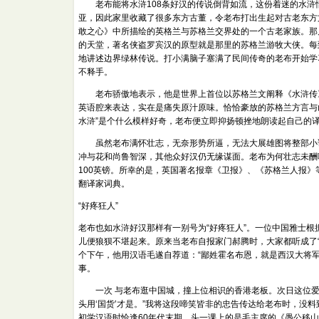
老布能将水浒108条好汉的传说倒背如流，这份着迷的水浒
亚，因此家里收藏了很多东方古董，令老布打出生起对古老东方
敢之心》中所描绘的英格兰与苏格兰交界处的一个古老家族。那
的天堂，著名侠盗罗宾汉的原型就是那里的苏格兰游牧大侠。每
地讲述边界绿林传说。打小满脑子塞满了民间传奇的老布开始学
不释手。
老布骄傲地表示，他是世界上首位以苏格兰文阐释《水浒传》
英语腔来表达，实在是痛失原汁原味。恰恰豪放的苏格兰方言与
水浒”是个什么模样好奇，老布便立即抑扬顿挫地朗读起自己的
虽然老布满怀壮志，无奈形势所逼，无法大展雄图将整部小说
冲与花和尚鲁智深，其他众好汉仍无缘谋面。老布为何壮志未酬
100英镑。所幸的是，英国著名报章《卫报》、《苏格兰人报
翻译家词典。
“好疼狂人”
老布也如水浒好汉那样有一别号为“好疼狂人”。一位中国雅士根
儿便狼狈不堪起来。原来当老布自报家门郝腾时，大家都听成了“
个下午，他用汉语毛遂自荐道：“鄙姓霍名布恩，就是西汉大将
事。
一次 与老布逛中国城，撞上位相识的香港老板。次日这位爱
头用‘国货’才是。”我将这段啼笑皆非的忠告传达给老布时，没
初学汉语时恰逢60年代末期，头一课上的是毛主席的《愚公移