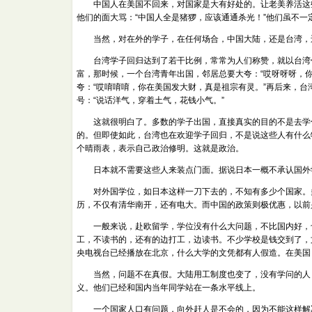
中国人在美国不回来，对国家是大有好处的。让老美养活这些
他们的面大骂：“中国人全是猪猡，应该通通杀光！”他们虽不
当然，对在外的学子，在任何场合，中国大陆，还是台湾，还
台湾学子回归达到了若干比例，常常为人们称赞，就以台湾作
富，那时候，一个台湾青年出国，邻居总要大夸：“哎呀呀呀，
夸：“哎唷唷唷，你在美国发大财，真是祖宗有灵。”再后来，台
号：“说话洋气，穿着土气，花钱小气。”
这就很明白了。多数的学子出国，直接真实的目的不是去学什
的。但即使如此，台湾也在欢迎学子回归，不是说这些人有什么
个晴雨表，表示自己政治修明。这就是政治。
日本就不需要这些人来装点门面。据说日本一概不承认国外学
对外国学位，如日本这样一刀下去的，不知有多少个国家。多
历，不仅有清华南开，还有电大。而中国的政策则极优惠，以前
一般来说，赴欧留学，学位没有什么大问题，不比国内好，也
工，不读书的，还有的边打工，边读书。不少学校是钱交到了，
央电视台已经播放在北京，什么大学的文凭都有人假造。在美国
当然，问题不在真假。大陆用工制度也变了，没有学问的人，
义。他们已经和国内当年同学站在一条水平线上。
一个国家人口有问题，向外赶人是不会的，因为不能这样解决