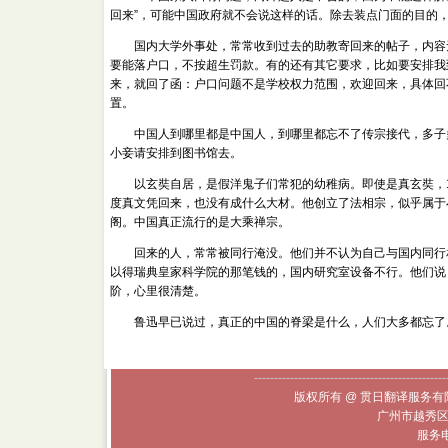
回来”，可能中国政府就不会说这样的话。除去装点门面的目的，
国内大学外事处，常常收到过去的助教寄回来的帖子，内容无
要能落户口，不按超生罚款。有的还有其它要求，比如要安排我
来，就回了函：户口问题不是学校权力范围，欢迎回来，具体回
置。
中国人到哪里都是中国人，到哪里都忘不了传宗接代，多子多
小妾请安排到图书馆去。
以玄奘自居，是假洋鬼子们常犯的幼稚病。即使是真玄奘，1
度真文凭回来，也没有成什么大材。他创立了法相宗，似乎属于
阁。中国真正流行的是大乘禅宗。
回来的人，常常被同行淹没。他们并不认为自己与国内同行相
以得瑞典皇家科学院的那笔钱的，国内研究室设备不行。他们说
阶，心里很清楚。
鲁迅早已说过，真正的中国的脊梁是什么，人们大多都忘了
------------------------------------------------
版权所有 @ 贯日翻译服务有限
广州市越秀区
服务电话