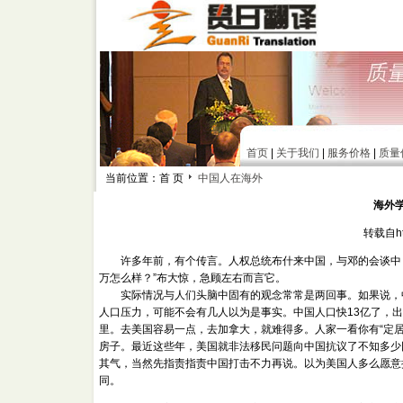
首页
|
关于我们
|
服务价格
|
质量
当前位置：首 页
中国人在海外
海外
转载自htt
许多年前，有个传言。人权总统布什来中国，与邓的会谈中，
万怎么样？”布大惊，急顾左右而言它。
实际情况与人们头脑中固有的观念常常是两回事。如果说，中
人口压力，可能不会有几人以为是事实。中国人口快13亿了，
里。去美国容易一点，去加拿大，就难得多。人家一看你有“定居
房子。最近这些年，美国就非法移民问题向中国抗议了不知多少
其气，当然先指责指责中国打击不力再说。以为美国人多么愿意
同。