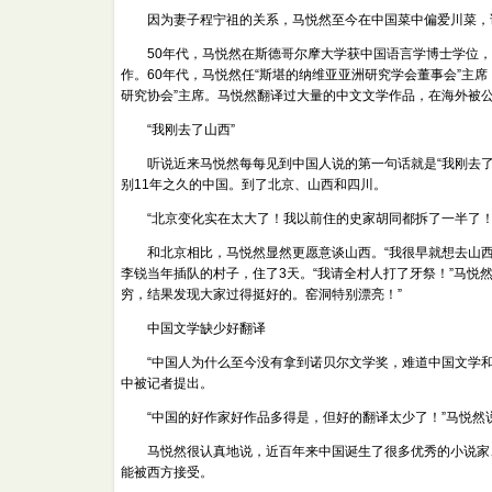
因为妻子程宁祖的关系，马悦然至今在中国菜中偏爱川菜，说
50年代，马悦然在斯德哥尔摩大学获中国语言学博士学位，此
作。60年代，马悦然任“斯堪的纳维亚亚洲研究学会董事会”主席
研究协会”主席。马悦然翻译过大量的中文文学作品，在海外被
“我刚去了山西”
听说近来马悦然每每见到中国人说的第一句话就是“我刚去了山
别11年之久的中国。到了北京、山西和四川。
“北京变化实在太大了！我以前住的史家胡同都拆了一半了！
和北京相比，马悦然显然更愿意谈山西。“我很早就想去山西
李锐当年插队的村子，住了3天。“我请全村人打了牙祭！”马悦
穷，结果发现大家过得挺好的。窑洞特别漂亮！”
中国文学缺少好翻译
“中国人为什么至今没有拿到诺贝尔文学奖，难道中国文学和
中被记者提出。
“中国的好作家好作品多得是，但好的翻译太少了！”马悦然
马悦然很认真地说，近百年来中国诞生了很多优秀的小说家、
能被西方接受。