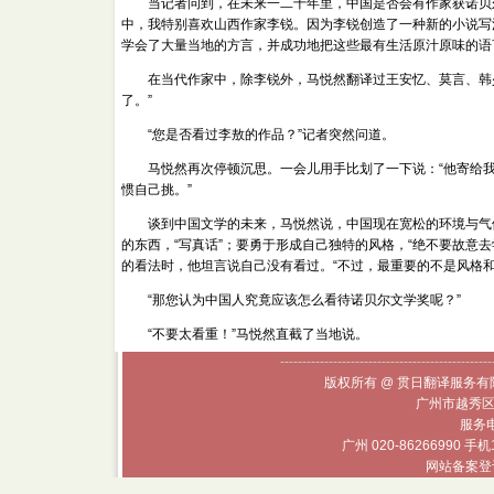
当记者问到，在未来一二十年里，中国是否会有作家获诺贝尔
中，我特别喜欢山西作家李锐。因为李锐创造了一种新的小说写
学会了大量当地的方言，并成功地把这些最有生活原汁原味的语
在当代作家中，除李锐外，马悦然翻译过王安忆、莫言、韩少
了。”
“您是否看过李敖的作品？”记者突然问道。
马悦然再次停顿沉思。一会儿用手比划了一下说：“他寄给我
惯自己挑。”
谈到中国文学的未来，马悦然说，中国现在宽松的环境与气候
的东西，“写真话”；要勇于形成自己独特的风格，“绝不要故意去
的看法时，他坦言说自己没有看过。“不过，最重要的不是风格
“那您认为中国人究竟应该怎么看待诺贝尔文学奖呢？”
“不要太看重！”马悦然直截了当地说。
------------------------------------------------
版权所有 @ 贯日翻译服务有限
广州市越秀区
服务电话
广州 020-86266990 手机
网站备案登记