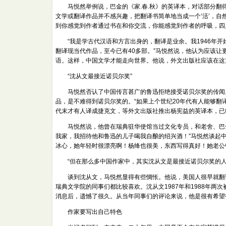
马悦然举例说，巴金的《家.春.秋》的英译本，对话部分翻得
文学或翻译作品并不感兴趣，把翻译书简单地当成一个‘活’，自
到你感觉到作者通过书在和你交流，你能感觉到作者的呼吸，四川
“我是学古代汉语和方言出身的，翻译是业余。我1946年开
翻译现当代作品，至今已有40多部。”马悦然说，他认为应该让
语。这样，中国文学才能走向世界。他说，外文出版社应该在这
“沈从文最接近诺贝尔奖”
马悦然否认了中国传言甚广的鲁迅拒绝接受诺贝尔奖的传闻。
品，是不难得到诺贝尔奖的。“如果上个世纪20年代有人能够翻
代末才有人译成捷克文，等外文出版社推出杨宪益的英译本，已
马悦然说，他曾在瑞典驻华使馆当过文化专员，和老舍、巴金都
我家，我招待他和鲁迅的儿子喝我自酿的绍兴酒！”马悦然谈起中
冰心，她年轻时很漂亮啊！杨绛也很美，东西写得真好！她老公
“但在那么多中国作家中，其实沈从文是最接近诺贝尔奖的人
谈到沈从文，马悦然显得有些惆怅。他说，美国人很早就翻译
瑞典文学院的同事们都比较喜欢。沈从文1987年和1988年两
消息后，遗憾了很久。从当年同事们的评论来说，他是很有希望
作家要写出自己特色