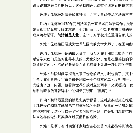
话反说和意在言外的特点，这是我翻译昆德拉小说遇到的最大困
外滩：昆德拉对法语如此钟情，并声明自己作品的法语本与
许均：昆德拉1975年定居法国后一直尝试用法语写作，法语
题目都言简意赅，经常就是一个词组而已，但却具有格言般的深
成为流行话语。
简洁就是力量
，这个，对于极其注重语言形式的
外滩：昆德拉已经成为世界范围内的文学大师了，在国内也很
许均：昆德拉小说的最大价值，我以为在于用语言照亮了存在
腊哲学家巴门尼德对世界本质的二元化划分。但是在昆德拉的眼
能够确定的，生活的任务就是在多元可能中寻求一种动态的平衡
外滩：前段时间某报有文章评价您的译文，我也看了。其中也
问题，在他看来，宇宙是被分割成一个个对立的二元：明与暗，
式提出了这一问题。他看到世界分成对立的两半：光明/黑暗，优雅
如明与暗来代替韩译本中的词组(“光明”、“黑暗”) ？
许均：翻译最重要的就是忠实于原著，这种忠实必须在吃透原
此我还专门阅读了解释巴门尼德学说的书籍。这里的一组组名词不
暖”代替“热”，这不仅仅是个审美习惯的问题，而是如何准确把
认为这样的做法其实存在过度阐释的危险。
外滩：是啊，有时候翻译家颇费苦心的劳作未必能得到读者或