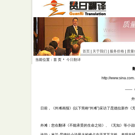
首页
|
关于我们
|
服务价格
|
质量
当前位置：首 页
今日翻译
http://www.sina.
——
外
日前，《外滩画报》(以下简称“外滩”)采访了昆德拉新作《
外滩：您在翻译《不能承受的生命之轻》、《无知》等小说
许均：米兰·昆德拉小说最大的难点在于其互文性，表现在经