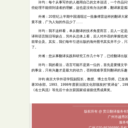
许均：每个从事写作的人都用自己的文本说话，一个作品问世
些处理不能得到读者的理解，这也是没有办法的事，翻译家是孤
外滩：20世纪上半期中国涌现过一批像傅雷这样的翻译大家，
黄不接，广为人知的作品少了……
许均：我不这样看，单从翻译的技术角度而言，后人一定是超
译和语言陈旧等缺点，另外从总体上看，后人对外语的掌握也肯
前辈企及。其实，我们每年引进出版的海外图书其实并不少，只
了。
外滩：您从事翻译实践和研究工作几十年了，已经翻译出版了
许均：我的看法，语言可能不是第一位的，首先是要懂文学、
的事业，只有兴趣才是最大的动力，否则很难享受到翻译的乐趣
许钧 南京大学外语学院副院长，教授、博士生导师。已发表法
著30余部。1993、1998年度获法国文化部颁发的“奖译金”，
《名士风流》等先后十余次获国家或省级优秀成果奖。
------------------------------------------------
版权所有 @ 贯日翻译服务有限
广州市越秀区
服务电话
广州 020-86266990 手机