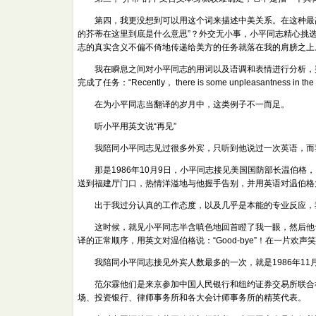
第四，我更没想到可以用这个词来描述中美关系。在这种最高的
的芥蒂在这里到底是什么意思”？外交无小事，小平同志精心挑
志的真实含义不偏不倚地传递给美方的任务就落在我的肩膀之上
我在瞬息之间对小平同志的用词以及语调和表情进行分析，判断他是
完成了任务：“Recently， there is some unpleasantness in the S
在为小平同志当翻译的岁月中，这类例子不一而足。
听小平用英文说“再见”
我陪同小平同志见过很多外宾，只听到他说过一次英语，而
那是1986年10月9日，小平同志接见美国国防部长温伯格
送到福建厅门口，热情洋溢地与他握手告别，并用英语对温伯格大声地
出于我过分认真的工作态度，以及几乎是本能的专业反应，我
这时候，就见小平同志半含嗔色地回首瞪了我一眼，然后他也
译的正常顺序，用英文对温伯格说：“Good-bye”！在一片欢
我陪同小平同志接见外宾人数最多的一次，就是1986年11
范尔霖他们是来京参加中国人民银行和纽约证券交易所联合举
场、投资银行、律师事务所和各大会计师事务所的精英代表。