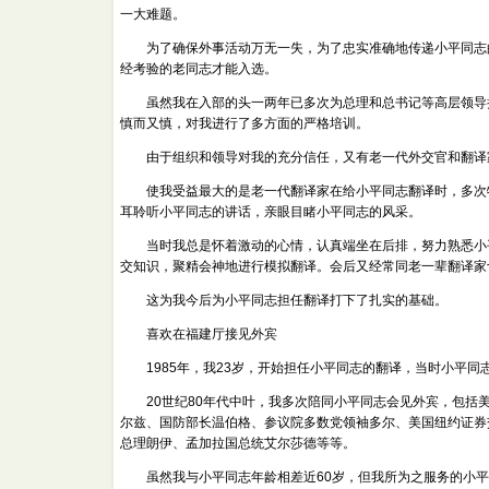
一大难题。
为了确保外事活动万无一失，为了忠实准确地传递小平同志的
经考验的老同志才能入选。
虽然我在入部的头一两年已多次为总理和总书记等高层领导担
慎而又慎，对我进行了多方面的严格培训。
由于组织和领导对我的充分信任，又有老一代外交官和翻译家
使我受益最大的是老一代翻译家在给小平同志翻译时，多次特
耳聆听小平同志的讲话，亲眼目睹小平同志的风采。
当时我总是怀着激动的心情，认真端坐在后排，努力熟悉小平
交知识，聚精会神地进行模拟翻译。会后又经常同老一辈翻译家
这为我今后为小平同志担任翻译打下了扎实的基础。
喜欢在福建厅接见外宾
1985年，我23岁，开始担任小平同志的翻译，当时小平同志
20世纪80年代中叶，我多次陪同小平同志会见外宾，包括美
尔兹、国防部长温伯格、参议院多数党领袖多尔、美国纽约证券
总理朗伊、孟加拉国总统艾尔莎德等等。
虽然我与小平同志年龄相差近60岁，但我所为之服务的小平