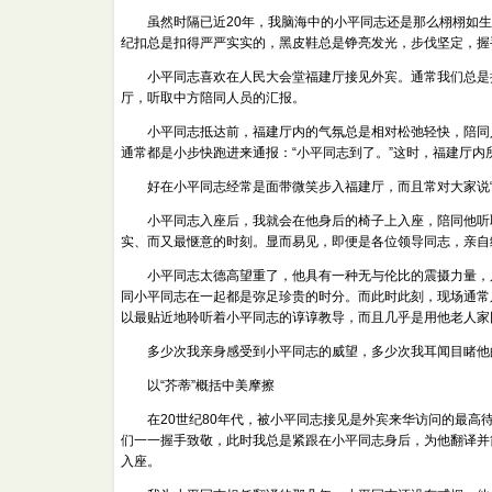
虽然时隔已近20年，我脑海中的小平同志还是那么栩栩如生
纪扣总是扣得严严实实的，黑皮鞋总是铮亮发光，步伐坚定，握
小平同志喜欢在人民大会堂福建厅接见外宾。通常我们总是提
厅，听取中方陪同人员的汇报。
小平同志抵达前，福建厅内的气氛总是相对松弛轻快，陪同人
通常都是小步快跑进来通报：“小平同志到了。”这时，福建厅
好在小平同志经常是面带微笑步入福建厅，而且常对大家说“
小平同志入座后，我就会在他身后的椅子上入座，陪同他听取
实、而又最惬意的时刻。显而易见，即便是各位领导同志，亲自
小平同志太德高望重了，他具有一种无与伦比的震摄力量，只
同小平同志在一起都是弥足珍贵的时分。而此时此刻，现场通常
以最贴近地聆听着小平同志的谆谆教导，而且几乎是用他老人家
多少次我亲身感受到小平同志的威望，多少次我耳闻目睹他
以“芥蒂”概括中美摩擦
在20世纪80年代，被小平同志接见是外宾来华访问的最高待
们一一握手致敬，此时我总是紧跟在小平同志身后，为他翻译并
入座。