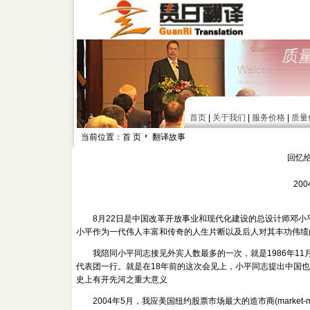
首页
|
关于我们
|
服务价格
|
质量
当前位置：首 页
翻译故事
回忆
200
8月22日是中国改革开放事业和现代化建设的总设计师邓小平
小平作为一代伟人丰富和传奇的人生片断以及后人对其丰功伟绩
我陪同小平同志接见外宾人数最多的一次，就是1986年11
代表团一行。就是在18年前的这次会见上，小平同志提出中国
史上有开先河之重大意义
2004年5月，我应美国纽约股票市场最大的造市商(market-make