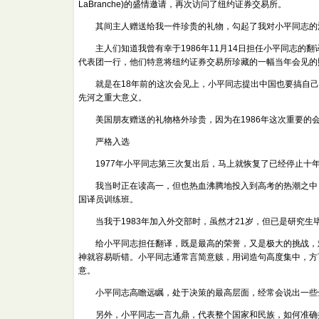
LaBranche)的盛情邀请，再次访问了纽约证券交易所。
其间主人赠送给我一件珍贵的礼物，勾起了我对小平同志的
主人们知道我曾有幸于1986年11月14日担任小平同志的翻译，陪
代表团一行，他们特意将纽约证券交易所珍藏的一幅当年会见的
就是在18年前的这次会见上，小平同志提出中国也要搞自己
先河之重大意义。
美国朋友赠送的礼物格外珍贵，因为在1986年这次重要的会
严格入选
1977年小平同志第三次复出后，马上就恢复了已经停止十
我当时正在读高一，但也热血沸腾地投入到高考的热潮之中，
国译员训练班。
当我于1983年加入外交部时，虽然才21岁，但已是研究生
给小平同志担任翻译，既是最高的荣誉，又是极大的挑战，难度
神就容易听错。小平同志通常言简意赅，用词造句高度集中，方
意。
小平同志高瞻远瞩，处于决策的最高层面，经常会说出一些全
另外，小平同志一言九鼎，代表整个国家和民族，如何准确把