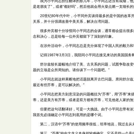
我为小平同志担任翻译的那几年，小平同志还没有戒烟，他入座
是老朋友了”，或者“都好吗”，然后他就会用火柴点燃一支细长
20世纪80年代中叶，小平同外宾谈得最多的是中国的改革开
关系，并十分强调改善中美关系，解决台湾问题。
很多外宾都十分珍惜同小平同志的会谈，通常都会提出很多问
念和决心，总是给每一位外宾都留下了深刻的印象。
在涉外活动中，小平同志总是充分体现了中国人民的毅力和智
记得1987年3月3日，我陪同小平同志接见来访的美国国务
舒尔兹较长篇幅地介绍了美、古关系的问题，试图争取改变中
题的立场是众所周知的。请你谈下一个问题吧。”
小平同志就这样果断地把话题脱离开古巴问题。席间舒尔兹又
最近有些芥蒂，是可以解决的。”
小平同志把美方刻意渲染的问题概括为“芥蒂”，用“芥蒂”来
蒂，还是美方有芥蒂，或者是双方都有芥蒂，可见他老人家的煞
但要把这句话翻译好，可是一大挑战。由于小平同志带有浓重
我首先必须确定小平同志到底用的是哪个词。
第二，汉语中“芥蒂”的使用频率很低，坦率地说，我过去从未
第三，“芥蒂”的中文含义本身就较难确定，它不是指一个具